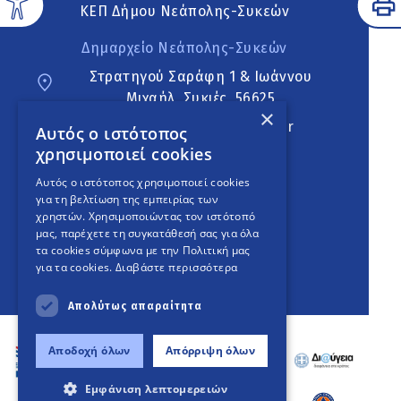
ΚΕΠ Δήμου Νεάπολης-Συκεών
Δημαρχείο Νεάπολης-Συκεών
Στρατηγού Σαράφη 1 & Ιωάννου
Μιχαήλ, Συκιές, 56625
×
neapoli.sykies@ddt.gov.gr
Αυτός ο ιστότοπος
χρησιμοποιεί cookies
Ακολουθήστε
Αυτός ο ιστότοπος χρησιμοποιεί cookies
για τη βελτίωση της εμπειρίας των
χρηστών. Χρησιμοποιώντας τον ιστότοπό
μας, παρέχετε τη συγκατάθεσή σας για όλα
English Version
τα cookies σύμφωνα με την Πολιτική μας
για τα cookies.
Διαβάστε περισσότερα
An
project
Απολύτως απαραίτητα
Αποδοχή όλων
Απόρριψη όλων
Εμφάνιση λεπτομερειών