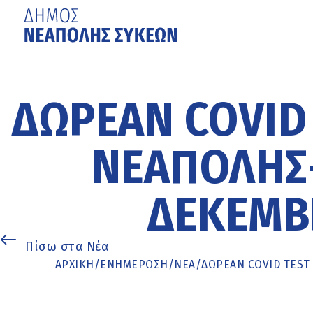
Μετάβαση
στο
κυρίως
ΔΩΡΕΆΝ COVID
περιεχόμενο
ΝΕΆΠΟΛΗΣ-
ΔΕΚΕΜΒΡ
Πίσω στα Νέα
ΑΡΧΙΚΉ
/
ΕΝΗΜΈΡΩΣΗ
/
ΝΕΑ
/
ΔΩΡΕΆΝ COVID TEST