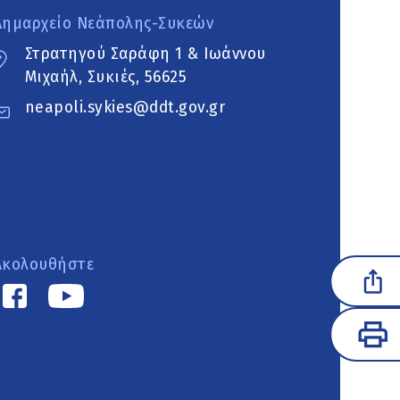
Δημαρχείο Νεάπολης-Συκεών
Στρατηγού Σαράφη 1 & Ιωάννου
Μιχαήλ, Συκιές, 56625
neapoli.sykies@ddt.gov.gr
Ακολουθήστε