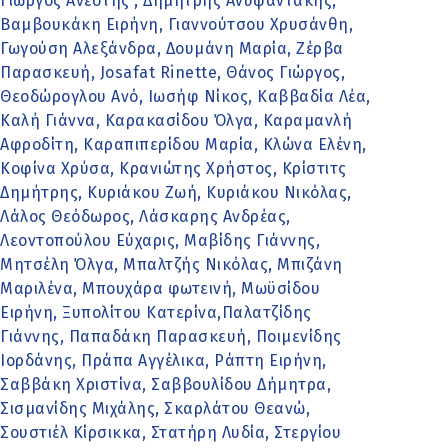
Γιώργος Ανέστης , Δημήτρης Ανυφαντάκης,
Βαμβουκάκη Ειρήνη, Γιαννούτσου Χρυσάνθη,
Γωγούση Αλεξάνδρα, Δουμάνη Μαρία, Ζέρβα
Παρασκευή, Josafat Rinette, Θάνος Γιώργος,
Θεοδώρογλου Ανό, Ιωσήφ Νίκος, Καββαδία Λέα,
Καλή Γιάννα, Καρακασίδου Όλγα, Καραμανλή
Αφροδίτη, Καραπιπερίδου Μαρία, Κλώνα Ελένη,
Κοφίνα Χρύσα, Κρανιώτης Χρήστος, Κρίστιτς
Δημήτρης, Κυριάκου Ζωή, Κυριάκου Νικόλας,
Λάλος Θεόδωρος, Λάσκαρης Ανδρέας,
Λεοντοπούλου Εύχαρις, Μαβίδης Γιάννης,
Μητσέλη Όλγα, Μπαλτζής Nικόλας, Μπιζάνη
Μαριλένα, Μπουχάρα φωτεινή, Μωϋσίδου
Ειρήνη, Ξυπολίτου Κατερίνα,Παλατζίδης
Γιάννης, Παπαδάκη Παρασκευή, Ποιμενίδης
Ιορδάνης, Πράπα Αγγέλικα, Ράπτη Ειρήνη,
Σαββάκη Χριστίνα, Σαββουλίδου Δήμητρα,
Σισμανίδης Μιχάλης, Σκαρλάτου Θεανώ,
Σουστιέλ Κίρσικκα, Στατήρη Λυδία, Στεργίου