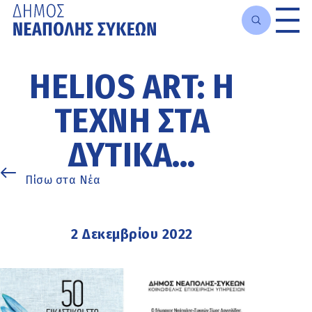
Μετάβαση
στο
HELIOS ART: Η
κυρίως
περιεχόμενο
ΤΈΧΝΗ ΣΤΑ
ΔΥΤΙΚΆ…
Πίσω στα Νέα
2 Δεκεμβρίου 2022