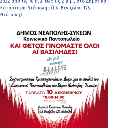
2022 από τις 10 π.μ. έως τις 2 μ.μ., στο Δημοτικό
Κατάστημα Νεάπολης (Ελ. Βενιζέλου 125,
Νεάπολη).