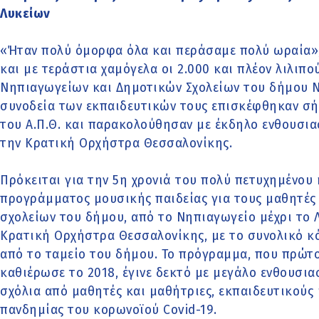
Λυκείων
«Ήταν πολύ όμορφα όλα και περάσαμε πολύ ωραία»,
και με τεράστια χαμόγελα οι 2.000 και πλέον λιλιπο
Νηπιαγωγείων και Δημοτικών Σχολείων του δήμου Ν
συνοδεία των εκπαιδευτικών τους επισκέφθηκαν σή
του Α.Π.Θ. και παρακολούθησαν με έκδηλο ενθουσι
την Κρατική Ορχήστρα Θεσσαλονίκης.
Πρόκειται για την 5η χρονιά του πολύ πετυχημένου
προγράμματος μουσικής παιδείας για τους μαθητές 
σχολείων του δήμου, από το Νηπιαγωγείο μέχρι το Λ
Κρατική Ορχήστρα Θεσσαλονίκης, με το συνολικό κ
από το ταμείο του δήμου. Το πρόγραμμα, που πρώτ
καθιέρωσε το 2018, έγινε δεκτό με μεγάλο ενθουσι
σχόλια από μαθητές και μαθήτριες, εκπαιδευτικούς 
πανδημίας του κορωνοϊού Covid-19.