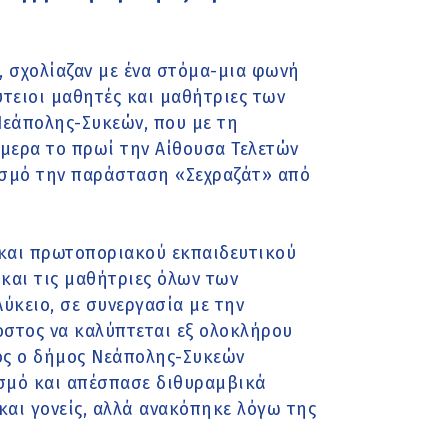
 σχολίαζαν με ένα στόμα-μια φωνή
ύτειοι μαθητές και μαθήτριες των
εάπολης-Συκεών, που με τη
μερα το πρωί την Αίθουσα Τελετών
ασμό την παράσταση «Σεχραζάτ» από
 και πρωτοποριακού εκπαιδευτικού
και τις μαθήτριες όλων των
ύκειο, σε συνεργασία με την
όστος να καλύπτεται εξ ολοκλήρου
ος ο δήμος Νεάπολης-Συκεών
ασμό και απέσπασε διθυραμβικά
και γονείς, αλλά ανακόπηκε λόγω της