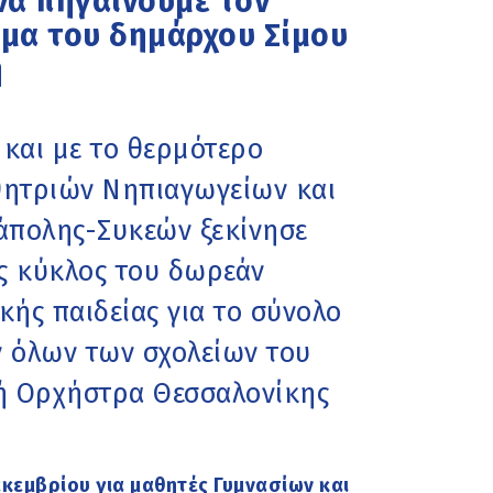
να πηγαίνουμε τον
υμα του δημάρχου Σίμου
η
 και με το θερμότερο
θητριών Νηπιαγωγείων και
άπολης-Συκεών ξεκίνησε
ος κύκλος του δωρεάν
ς παιδείας για το σύνολο
 όλων των σχολείων του
κή Ορχήστρα Θεσσαλονίκης
κεμβρίου για μαθητές Γυμνασίων και