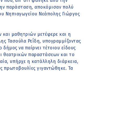
ν που, απ’ ότι φάνηκε από την
την παράσταση, αποκόμισαν πολύ
0ου Νηπιαγωγείου Νεάπολης Γιώργος
ν και μαθητριών μετέφερε και η
λης Τασούλα Ρεΐδη, υπογραμμίζοντας
ο δήμος να παίρνει τέτοιου είδους
ι θεατρικών παραστάσεων και το
αία, υπήρχε η κατάλληλη διάρκεια,
ους πρωτοβουλίες γιγαντώθηκε. Τα