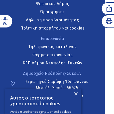
Ψηφιακός Δήμος
Όροι χρήσης
Δήλωση προσβασιμότητας
Πολιτική απορρήτου και cookies
Επικοινωνία
Τηλεφωνικός κατάλογος
Φόρμα επικοινωνίας
ΚΕΠ Δήμου Νεάπολης-Συκεών
Δημαρχείο Νεάπολης-Συκεών
Στρατηγού Σαράφη 1 & Ιωάννου
Μιχαήλ, Συκιές, 56625
×
neapoli.sykies@ddt.gov.gr
Αυτός ο ιστότοπος
χρησιμοποιεί cookies
Ακολουθήστε
Αυτός ο ιστότοπος χρησιμοποιεί cookies