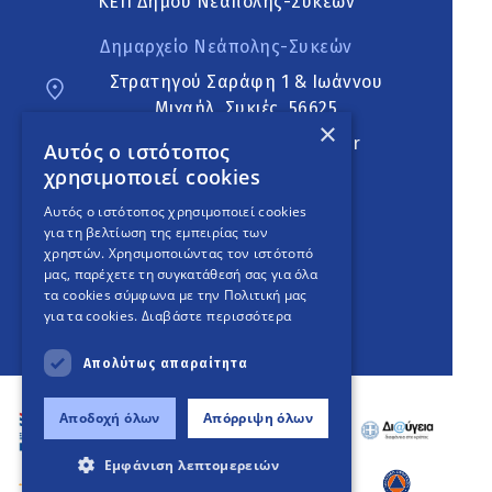
ΚΕΠ Δήμου Νεάπολης-Συκεών
Δημαρχείο Νεάπολης-Συκεών
Στρατηγού Σαράφη 1 & Ιωάννου
Μιχαήλ, Συκιές, 56625
×
neapoli.sykies@ddt.gov.gr
Αυτός ο ιστότοπος
χρησιμοποιεί cookies
Ακολουθήστε
Αυτός ο ιστότοπος χρησιμοποιεί cookies
για τη βελτίωση της εμπειρίας των
χρηστών. Χρησιμοποιώντας τον ιστότοπό
μας, παρέχετε τη συγκατάθεσή σας για όλα
English Version
τα cookies σύμφωνα με την Πολιτική μας
για τα cookies.
Διαβάστε περισσότερα
An
project
Απολύτως απαραίτητα
Αποδοχή όλων
Απόρριψη όλων
Εμφάνιση λεπτομερειών