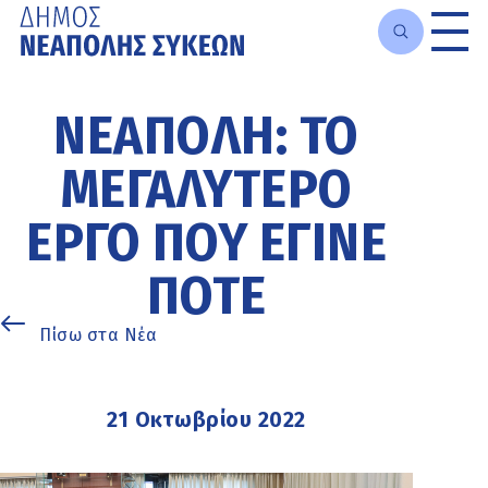
Μετάβαση
στο
ΝΕΆΠΟΛΗ: ΤΟ
κυρίως
περιεχόμενο
ΜΕΓΑΛΎΤΕΡΟ
ΈΡΓΟ ΠΟΥ ΈΓΙΝΕ
ΠΟΤΈ
Πίσω στα Νέα
21 Οκτωβρίου 2022