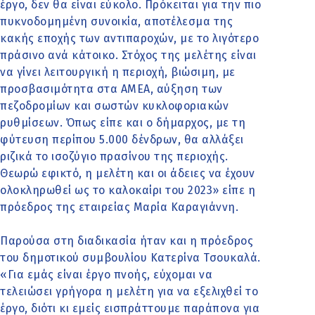
έργο, δεν θα είναι εύκολο. Πρόκειται για την πιο
πυκνοδομημένη συνοικία, αποτέλεσμα της
κακής εποχής των αντιπαροχών, με το λιγότερο
πράσινο ανά κάτοικο. Στόχος της μελέτης είναι
να γίνει λειτουργική η περιοχή, βιώσιμη, με
προσβασιμότητα στα ΑΜΕΑ, αύξηση των
πεζοδρομίων και σωστών κυκλοφοριακών
ρυθμίσεων. Όπως είπε και ο δήμαρχος, με τη
φύτευση περίπου 5.000 δένδρων, θα αλλάξει
ριζικά το ισοζύγιο πρασίνου της περιοχής.
Θεωρώ εφικτό, η μελέτη και οι άδειες να έχουν
ολοκληρωθεί ως το καλοκαίρι του 2023» είπε η
πρόεδρος της εταιρείας Μαρία Καραγιάννη.
Παρούσα στη διαδικασία ήταν και η πρόεδρος
του δημοτικού συμβουλίου Κατερίνα Τσουκαλά.
«Για εμάς είναι έργο πνοής, εύχομαι να
τελειώσει γρήγορα η μελέτη για να εξελιχθεί το
έργο, διότι κι εμείς εισπράττουμε παράπονα για