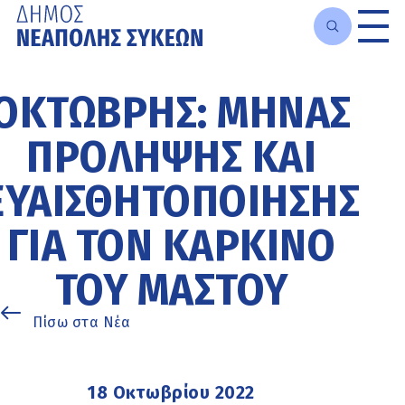
Μετάβαση
στο
ΟΚΤΏΒΡΗΣ: ΜΉΝΑΣ
κυρίως
περιεχόμενο
ΠΡΌΛΗΨΗΣ ΚΑΙ
ΕΥΑΙΣΘΗΤΟΠΟΊΗΣΗΣ
ΓΙΑ ΤΟΝ ΚΑΡΚΊΝΟ
ΤΟΥ ΜΑΣΤΟΎ
Πίσω στα Νέα
18 Οκτωβρίου 2022