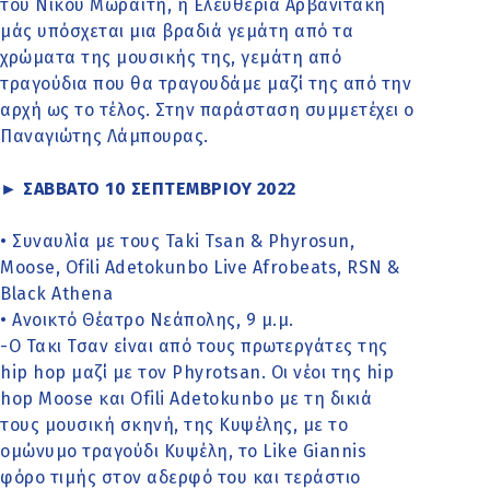
του Νίκου Μωραϊτη, η Ελευθερία Αρβανιτάκη
μάς υπόσχεται μια βραδιά γεμάτη από τα
χρώματα της μουσικής της, γεμάτη από
τραγούδια που θα τραγουδάμε μαζί της από την
αρχή ως το τέλος. Στην παράσταση συμμετέχει ο
Παναγιώτης Λάμπουρας.
► ΣΑΒΒΑΤΟ 10 ΣΕΠΤΕΜΒΡΙΟΥ 2022
• Συναυλία με τους Taki Tsan & Phyrosun,
Moose, Ofili Adetokunbo Live Afrobeats, RSN &
Black Athena
• Ανοικτό Θέατρο Νεάπολης, 9 μ.μ.
-Ο Τακι Τσαν είναι από τους πρωτεργάτες της
hip hop μαζί με τον Phyrotsan. Οι νέοι της hip
hop Moose και Ofili Adetokunbo με τη δικιά
τους μουσική σκηνή, της Κυψέλης, με το
ομώνυμο τραγούδι Κυψέλη, το Like Giannis
φόρο τιμής στον αδερφό του και τεράστιο