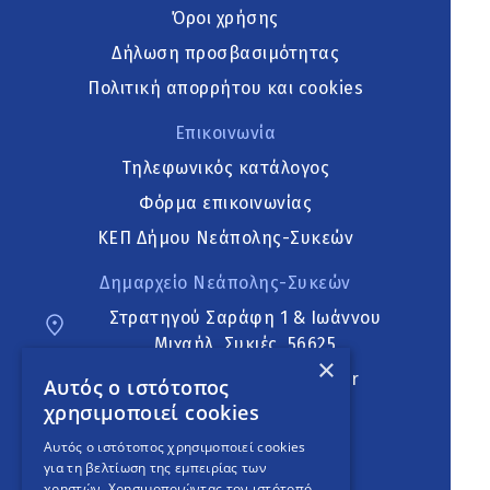
Όροι χρήσης
Δήλωση προσβασιμότητας
Πολιτική απορρήτου και cookies
Επικοινωνία
Τηλεφωνικός κατάλογος
Φόρμα επικοινωνίας
ΚΕΠ Δήμου Νεάπολης-Συκεών
Δημαρχείο Νεάπολης-Συκεών
Στρατηγού Σαράφη 1 & Ιωάννου
Μιχαήλ, Συκιές, 56625
×
neapoli.sykies@ddt.gov.gr
Αυτός ο ιστότοπος
χρησιμοποιεί cookies
Ακολουθήστε
Αυτός ο ιστότοπος χρησιμοποιεί cookies
για τη βελτίωση της εμπειρίας των
χρηστών. Χρησιμοποιώντας τον ιστότοπό