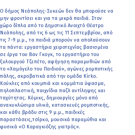
Ο δήμος Νεάπολης-Συκεών δεν θα μπορούσε να
μην φροντίσει και για τα μικρά παιδιά. Στον
χώρο δίπλα από το Δημοτικό Ανοιχτό Θέατρο
Νεάπολης, από τις 6 ως τις 11 Σεπτεμβρίου, από
τις 7-9 μ.μ., τα παιδιά μπορούν να απολαύσουν
τα πάντα: εργαστήρια χειροτεχνίας βασισμένα
σε έργα του Βαν Γκογκ, το εργαστήριο του
ξυλουργού Τζεπέτο, αφήγηση παραμυθιών από
το «Χαμόγελο του Παιδιού», αγώνες ρομποτικής
πάλης, ακροβατικά από την ομάδα Kirko.
Κούκλες από κουμπιά και κομμάτια ύφασμα,
πηλοπλαστική, παιχνίδια παζλ αντίληψης και
ταχύτητας. Κόμικς, δημιουργίες μόνο από
ανακυκλώσιμα υλικά, κατασκευές ρομποτικής,
και κάθε βράδυ στις 9 μ.μ., παιδικές
παραστάσεις,τσίρκο, μουσικά παραμύθια και
φυσικά «Ο Καραγκιόζης γιατρός».