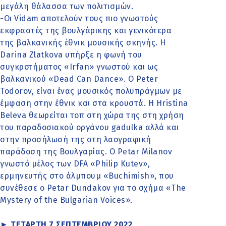
μεγάλη θάλασσα των πολιτισμών.
-Οι Vidam αποτελούν τους πιο γνωστούς
εκφραστές της βουλγάρικης και γενικότερα
της βαλκανικής έθνικ μουσικής σκηνής. H
Darina Zlatkova υπήρξε η φωνή του
συγκροτήματος «Irfan» γνωστού και ως
βαλκανικού «Dead Can Dance». Ο Peter
Todorov, είναι ένας μουσικός πολυπράγμων με
έμφαση στην έθνικ και στα κρουστά. Η Hristina
Beleva θεωρείται τοπ στη χώρα της στη χρήση
του παραδοσιακού οργάνου gadulka αλλά και
στην προσήλωσή της στη λαογραφική
παράδοση της Βουλγαρίας. Ο Petar Milanov
γνωστό μέλος των DFA «Philip Kutev»,
ερμηνευτής στο άλμπουμ «Buchimish», που
συνέθεσε ο Petar Dundakov για το σχήμα «The
Mystery of the Bulgarian Voices».
► ΤΕΤΑΡΤΗ 7 ΣΕΠΤΕΜΒΡΙΟΥ 2022