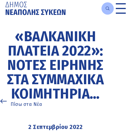
Μετάβαση
στο
«ΒΑΛΚΑΝΙΚΗ
κυρίως
περιεχόμενο
ΠΛΑΤΕΙΑ 2022»:
ΝΌΤΕΣ ΕΙΡΉΝΗΣ
ΣΤΑ ΣΥΜΜΑΧΙΚΆ
ΚΟΙΜΗΤΉΡΙΑ…
Πίσω στα Νέα
2 Σεπτεμβρίου 2022