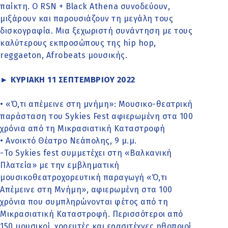
παίκτη. Ο RSN + Black Athena συνοδεύουν,
μιξάρουν και παρουσιάζουν τη μεγάλη τους
δισκογραφία. Μια ξεχωριστή συνάντηση με τους
καλύτερους εκπροσώπους της hip hop,
reggaeton, Afrobeats μουσικής.
► ΚΥΡΙΑΚΗ 11 ΣΕΠΤΕΜΒΡΙΟΥ 2022
• «Ό,τι απέμεινε στη μνήμη»: Μουσικο-θεατρική
παράσταση του Sykies Fest αφιερωμένη στα 100
χρόνια από τη Μικρασιατική Καταστροφή
• Ανοικτό Θέατρο Νεάπολης, 9 μ.μ.
-Το Sykies fest συμμετέχει στη «Βαλκανική
Πλατεία» με την εμβληματική
μουσικοθεατροχορευτική παραγωγή «Ό,τι
Απέμεινε στη Μνήμη», αφιερωμένη στα 100
χρόνια που συμπληρώνονται φέτος από τη
Μικρασιατική Καταστροφή. Περισσότεροι από
150 μουσικοί, χορευτές και ερασιτέχνες ηθοποιοί