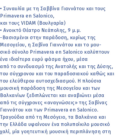
• Συναυλία με τη Σαββίνα Γιαννάτου και τους
Primavera en Salonico,
και τους VIDAM (Βουλγαρία)
• Ανοικτό Θέατρο Νεάπολης, 9 μ.μ.
-Βασισμένοι στην παράδοση, κυρίως της
Μεσογείου, η Σαβίνα Γιαννάτου και το μου-
σικό σύνολο Primavera en Salonico καλύπτουν
ένα ιδιαίτερα ευρύ φάσμα ήχου, μέσα
από το συνδυασμό της Ανατολής και της Δύσης,
του σύγχρονου και του παραδοσιακού καθώς και
του ελεύθερου αυτοσχεδιασμού. Η πλούσια
μουσική παράδοση της Μεσογείου και των
Βαλκανίων ξεδιπλώνεται και αναβιώνει μέσα
από τις σύγχρονες «αναγνώσεις» της Σαβίνας
Γιαννάτου και των Primavera en Salonico.
Τραγούδια από τη Μεσόγειο, τα Βαλκάνια και
την Ελλάδα υφαίνουν ένα πολυποίκιλο μουσικό
χαλί, μία γοητευτική μουσική περιπλάνηση στη