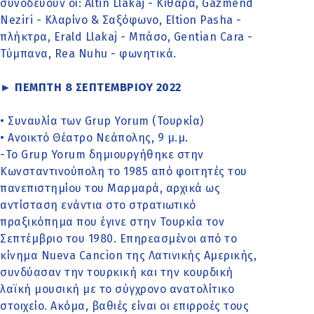
συνοδεύουν οι: Altin Llakaj - Κιθάρα, Gazmend
Neziri - Κλαρίνο & Σαξόφωνο, Eltion Pasha -
πλήκτρα, Erald Llakaj - Μπάσο, Gentian Cara -
Τύμπανα, Rea Nuhu - φωνητικά.
► ΠΕΜΠΤΗ 8 ΣΕΠΤΕΜΒΡΙΟΥ 2022
• Συναυλία των Grup Yorum (Τουρκία)
• Ανοικτό Θέατρο Νεάπολης, 9 μ.μ.
-Το Grup Yorum δημιουργήθηκε στην
Κωνσταντινούπολη το 1985 από φοιτητές του
πανεπιστημίου του Μαρμαρά, αρχικά ως
αντίσταση ενάντια στο στρατιωτικό
πραξικόπημα που έγινε στην Τουρκία τον
Σεπτέμβριο του 1980. Επηρεασμένοι από το
κίνημα Nueva Cancion της Λατινικής Αμερικής,
συνδύασαν την τουρκική και την κουρδική
λαϊκή μουσική με το σύγχρονο ανατολίτικο
στοιχείο. Ακόμα, βαθιές είναι οι επιρροές τους