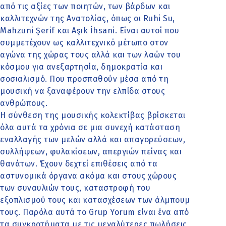
από τις αξίες των ποιητών, των βάρδων και
καλλιτεχνών της Ανατολίας, όπως οι Ruhi Su,
Mahzuni Şerif και Aşık İhsani. Είναι αυτοί που
συμμετέχουν ως καλλιτεχνικό μέτωπο στον
αγώνα της χώρας τους αλλά και των λαών του
κόσμου για ανεξαρτησία, δημοκρατία και
σοσιαλισμό. Που προσπαθούν μέσα από τη
μουσική να ξαναφέρουν την ελπίδα στους
ανθρώπους.
Η σύνθεση της μουσικής κολεκτίβας βρίσκεται
όλα αυτά τα χρόνια σε μια συνεχή κατάσταση
εναλλαγής των μελών αλλά και απαγορεύσεων,
συλλήψεων, φυλακίσεων, απεργιών πείνας και
θανάτων. Έχουν δεχτεί επιθέσεις από τα
αστυνομικά όργανα ακόμα και στους χώρους
των συναυλιών τους, καταστροφή του
εξοπλισμού τους και κατασχέσεων των άλμπουμ
τους. Παρόλα αυτά το Grup Yorum είναι ένα από
τα συγκροτήματα με τις μεγαλύτερες πωλήσεις