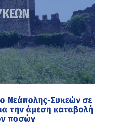
μο Νεάπολης-Συκεών σε
ια την άμεση καταβολή
ων ποσών