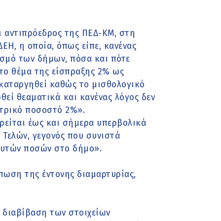
ι αντιπρόεδρος της ΠΕΔ-ΚΜ, στη
 ΔΕΗ, η οποία, όπως είπε, κανένας
ασμό των δήμων, πόσα και πότε
 το θέμα της είσπραξης 2% ως
 καταργηθεί καθώς το μισθολογικό
θεί θεαματικά και κανένας λόγος δεν
στρικό ποσοστό 2%».
ρείται έως και σήμερα υπερβολικά
Τελών, γεγονός που συνιστά
υτών ποσών στο δήμο».
πωση της έντονης διαμαρτυρίας,
η διαβίβαση των στοιχείων