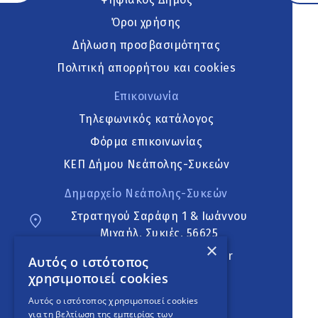
Όροι χρήσης
Δήλωση προσβασιμότητας
Πολιτική απορρήτου και cookies
Επικοινωνία
Τηλεφωνικός κατάλογος
Φόρμα επικοινωνίας
ΚΕΠ Δήμου Νεάπολης-Συκεών
Δημαρχείο Νεάπολης-Συκεών
Στρατηγού Σαράφη 1 & Ιωάννου
Μιχαήλ, Συκιές, 56625
×
neapoli.sykies@ddt.gov.gr
Αυτός ο ιστότοπος
χρησιμοποιεί cookies
Ακολουθήστε
Αυτός ο ιστότοπος χρησιμοποιεί cookies
για τη βελτίωση της εμπειρίας των