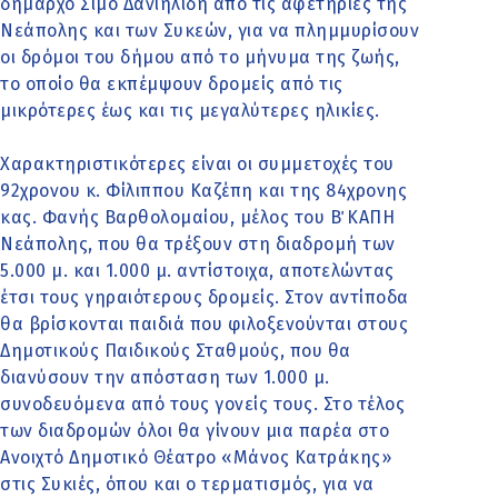
δήμαρχο Σίμο Δανιηλίδη από τις αφετηρίες της
Νεάπολης και των Συκεών, για να πλημμυρίσουν
οι δρόμοι του δήμου από το μήνυμα της ζωής,
το οποίο θα εκπέμψουν δρομείς από τις
μικρότερες έως και τις μεγαλύτερες ηλικίες.
Χαρακτηριστικότερες είναι οι συμμετοχές του
92χρονου κ. Φίλιππου Καζέπη και της 84χρονης
κας. Φανής Βαρθολομαίου, μέλος του Β΄ ΚΑΠΗ
Νεάπολης, που θα τρέξουν στη διαδρομή των
5.000 μ. και 1.000 μ. αντίστοιχα, αποτελώντας
έτσι τους γηραιότερους δρομείς. Στον αντίποδα
θα βρίσκονται παιδιά που φιλοξενούνται στους
Δημοτικούς Παιδικούς Σταθμούς, που θα
διανύσουν την απόσταση των 1.000 μ.
συνοδευόμενα από τους γονείς τους. Στο τέλος
των διαδρομών όλοι θα γίνουν μια παρέα στο
Ανοιχτό Δημοτικό Θέατρο «Μάνος Κατράκης»
στις Συκιές, όπου και ο τερματισμός, για να