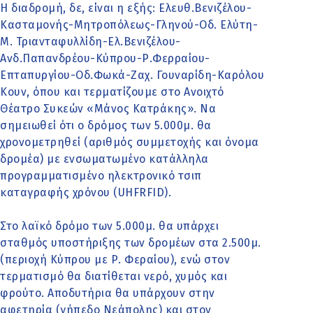
Η διαδρομή, δε, είναι η εξής: Ελευθ.Βενιζέλου-
Κασταμονής-Μητροπόλεως-Γληνού-Οδ. Ελύτη-
Μ. Τριανταφυλλίδη-Ελ.Βενιζέλου-
Ανδ.Παπανδρέου-Κύπρου-Ρ.Φερραίου-
Επταπυργίου-Οδ.Φωκά-Ζαχ. Γουναρίδη-Καρόλου
Κουν, όπου και τερματίζουμε στο Ανοιχτό
Θέατρο Συκεών «Μάνος Κατράκης». Να
σημειωθεί ότι ο δρόμος των 5.000μ. θα
χρονομετρηθεί (αριθμός συμμετοχής και όνομα
δρομέα) με ενσωματωμένο κατάλληλα
προγραμματισμένο ηλεκτρονικό τσιπ
καταγραφής χρόνου (UHFRFID).
Στο λαϊκό δρόμο των 5.000μ. θα υπάρχει
σταθμός υποστήριξης των δρομέων στα 2.500μ.
(περιοχή Κύπρου με Ρ. Φεραίου), ενώ στον
τερματισμό θα διατίθεται νερό, χυμός και
φρούτο. Αποδυτήρια θα υπάρχουν στην
αφετηρία (γήπεδο Νεάπολης) και στον