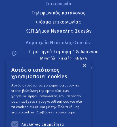
Επικοινωνία
Τηλεφωνικός κατάλογος
Φόρμα επικοινωνίας
ΚΕΠ Δήμου Νεάπολης-Συκεών
Δημαρχείο Νεάπολης-Συκεών
Στρατηγού Σαράφη 1 & Ιωάννου
Μιχαήλ, Συκιές, 56625
×
neapoli.sykies@ddt.gov.gr
Αυτός ο ιστότοπος
χρησιμοποιεί cookies
Ακολουθήστε
Αυτός ο ιστότοπος χρησιμοποιεί cookies
για τη βελτίωση της εμπειρίας των
χρηστών. Χρησιμοποιώντας τον ιστότοπό
μας, παρέχετε τη συγκατάθεσή σας για όλα
English Version
τα cookies σύμφωνα με την Πολιτική μας
για τα cookies.
Διαβάστε περισσότερα
An
project
Απολύτως απαραίτητα