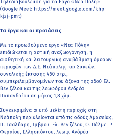
Τηλεδιαβούλευση για το Έργο «Νέα Πόλη»
(Google Meet: https://meet.google.com/khp-
kjzj-pmt)
Τα έργα και οι προτάσεις
Με το προωθούμενο έργο «Νέα Πόλη»
επιδιώκεται η αστική αναζωογόνηση, η
αισθητική και λειτουργική αναβάθμιση όμορων
περιοχών των Δ.Ε. Νεάπολης και Συκεών,
συνολικής έκτασης 460 στρ.,
συμπεριλαμβανομένων του άξονα της οδού Ελ.
Βενιζέλου και της λεωφόρου Ανδρέα
Παπανδρέου σε μήκος 1,8 χλμ.
Συγκεκριμένα οι υπό μελέτη περιοχές στη
Νεάπολη περικλείονται από τις οδούς Αμασείας,
Π. Τσαλδάρη, Ίμβρου, Ελ. Βενιζέλου, Ο. Πάλμε, Ρ.
Φεραίου, Ελλησπόντου, λεωφ. Ανδρέα