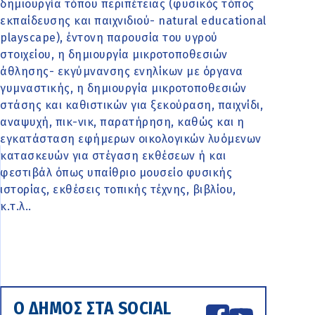
δημιουργία τόπου περιπέτειας (φυσικός τόπος
εκπαίδευσης και παιχνιδιού- natural educational
playscape), έντονη παρουσία του υγρού
στοιχείου, η δημιουργία μικροτοποθεσιών
άθλησης- εκγύμνανσης ενηλίκων με όργανα
γυμναστικής, η δημιουργία μικροτοποθεσιών
στάσης και καθιστικών για ξεκούραση, παιχνίδι,
αναψυχή, πικ-νικ, παρατήρηση, καθώς και η
εγκατάσταση εφήμερων οικολογικών λυόμενων
κατασκευών για στέγαση εκθέσεων ή και
φεστιβάλ όπως υπαίθριο μουσείο φυσικής
ιστορίας, εκθέσεις τοπικής τέχνης, βιβλίου,
κ.τ.λ..
Ο ΔΗΜΟΣ ΣΤΑ SOCIAL