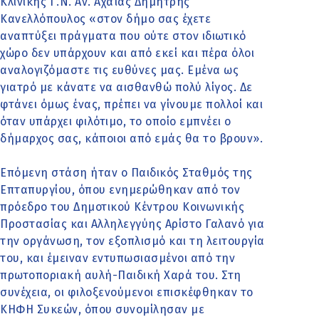
Κλινικής Γ.Ν. Αν. Αχαΐας Δημήτρης
Κανελλόπουλος «στον δήμο σας έχετε
αναπτύξει πράγματα που ούτε στον ιδιωτικό
χώρο δεν υπάρχουν και από εκεί και πέρα όλοι
αναλογιζόμαστε τις ευθύνες μας. Εμένα ως
γιατρό με κάνατε να αισθανθώ πολύ λίγος. Δε
φτάνει όμως ένας, πρέπει να γίνουμε πολλοί και
όταν υπάρχει φιλότιμο, το οποίο εμπνέει ο
δήμαρχος σας, κάποιοι από εμάς θα το βρουν».
Επόμενη στάση ήταν ο Παιδικός Σταθμός της
Επταπυργίου, όπου ενημερώθηκαν από τον
πρόεδρο του Δημοτικού Κέντρου Κοινωνικής
Προστασίας και Αλληλεγγύης Αρίστο Γαλανό για
την οργάνωση, τον εξοπλισμό και τη λειτουργία
του, και έμειναν εντυπωσιασμένοι από την
πρωτοποριακή αυλή-Παιδική Χαρά του. Στη
συνέχεια, οι φιλοξενούμενοι επισκέφθηκαν το
ΚΗΦΗ Συκεών, όπου συνομίλησαν με