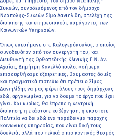
Δομές και Υπηρεσίες του δήμου Νεάπολης-
Συκεών, συνοδευόμενος από τον δήμαρχο
Νεάπολης-Συκεών Σίμο Δανιηλίδη, στελέχη της
διοίκησης και υπηρεσιακούς παράγοντες των
Κοινωνικών Υπηρεσιών.
Όπως επεσήμανε ο κ. Καλογερόπουλος, ο οποίος
συνοδευόταν από τον συνεργάτη του, και
Διευθυντή της Ορθοπεδικής Κλινικής Γ.Ν. Αν.
Αχαΐας, Δημήτρη Κανελλόπουλο, «σήμερα
επισκεφθήκαμε εξαιρετικές, θαυμαστές δομές
και πραγματικά πιστεύω ότι πρέπει ο Σίμος
Δανιηλίδης να μας φέρει όλους τους δημάρχους
εδώ, οργανωμένα, για να δούμε το έργο που έχει
γίνει. Και κυρίως, θα έπρεπε η κεντρική
διοίκηση, η εκάστοτε κυβέρνηση, η εκάστοτε
Πολιτεία να δει εδώ ένα παράδειγμα παροχής
κοινωνικής υπηρεσίας, που είναι δική τους
δουλειά, αλλά που τελικά ο πιο κοντινός θεσμός