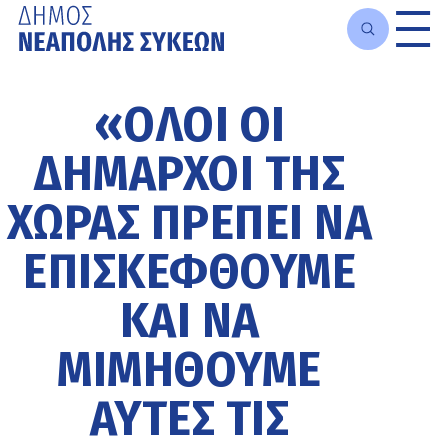
Μετάβαση
στο
«ΌΛΟΙ ΟΙ
κυρίως
περιεχόμενο
ΔΉΜΑΡΧΟΙ ΤΗΣ
ΧΏΡΑΣ ΠΡΈΠΕΙ ΝΑ
ΕΠΙΣΚΕΦΘΟΎΜΕ
ΚΑΙ ΝΑ
ΜΙΜΗΘΟΎΜΕ
ΑΥΤΈΣ ΤΙΣ