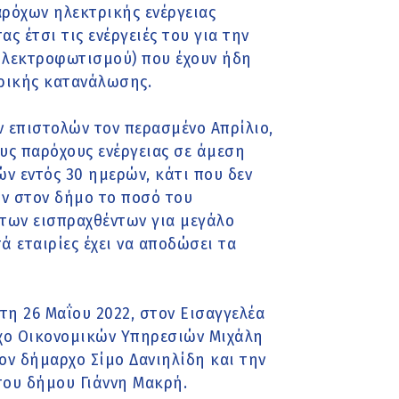
ρόχων ηλεκτρικής ενέργειας
 έτσι τις ενέργειές του για την
ηλεκτροφωτισμού) που έχουν ήδη
τρικής κατανάλωσης.
 επιστολών τον περασμένο Απρίλιο,
υς παρόχους ενέργειας σε άμεση
 εντός 30 ημερών, κάτι που δεν
υν στον δήμο το ποσό του
 των εισπραχθέντων για μεγάλο
ά εταιρίες έχει να αποδώσει τα
η 26 Μαΐου 2022, στον Εισαγγελέα
χο Οικονομικών Υπηρεσιών Μιχάλη
ον δήμαρχο Σίμο Δανιηλίδη και την
του δήμου Γιάννη Μακρή.