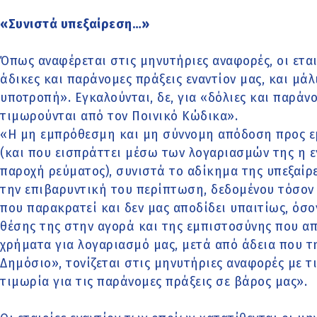
«Συνιστά υπεξαίρεση…»
Όπως αναφέρεται στις μηνυτήριες αναφορές, οι ετα
άδικες και παράνομες πράξεις εναντίον μας, και μά
υποτροπή». Εγκαλούνται, δε, για «δόλιες και παράν
τιμωρούνται από τον Ποινικό Κώδικα».
«Η μη εμπρόθεσμη και μη σύννομη απόδοση προς ε
(και που εισπράττει μέσω των λογαριασμών της η ε
παροχή ρεύματος), συνιστά το αδίκημα της υπεξαίρε
την επιβαρυντική του περίπτωση, δεδομένου τόσο
που παρακρατεί και δεν μας αποδίδει υπαιτίως, όσ
θέσης της στην αγορά και της εμπιστοσύνης που απ
χρήματα για λογαριασμό μας, μετά από άδεια που τ
Δημόσιο», τονίζεται στις μηνυτήριες αναφορές με τι
τιμωρία για τις παράνομες πράξεις σε βάρος μας».