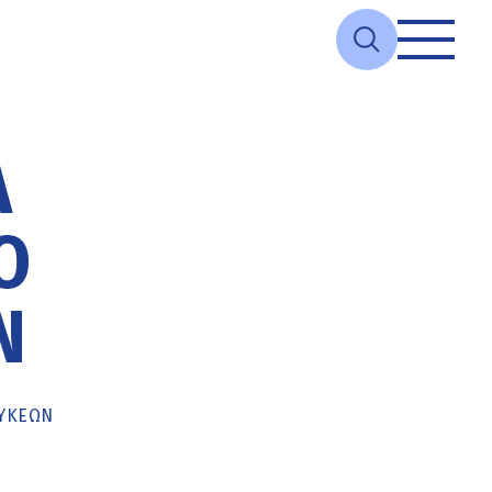
Ά
Ό
Ν
ΣΥΚΕΏΝ