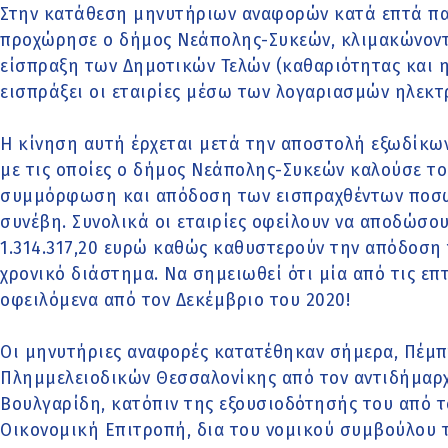
Στην κατάθεση μηνυτήριων αναφορών κατά επτά πα
προχώρησε ο δήμος Νεάπολης-Συκεών, κλιμακώνοντας
είσπραξη των Δημοτικών Τελών (καθαριότητας και 
εισπράξει οι εταιρίες μέσω των λογαριασμών ηλεκ
Η κίνηση αυτή έρχεται μετά την αποστολή εξωδίκων
με τις οποίες ο δήμος Νεάπολης-Συκεών καλούσε το
συμμόρφωση και απόδοση των εισπραχθέντων ποσών
συνέβη. Συνολικά οι εταιρίες οφείλουν να αποδώσο
1.314.317,20 ευρώ καθώς καθυστερούν την απόδοση
χρονικό διάστημα. Να σημειωθεί ότι μία από τις επτ
οφειλόμενα από τον Δεκέμβριο του 2020!
Οι μηνυτήριες αναφορές κατατέθηκαν σήμερα, Πέμπτ
Πλημμελειοδικών Θεσσαλονίκης από τον αντιδήμαρ
Βουλγαρίδη, κατόπιν της εξουσιοδότησής του από τ
Οικονομική Επιτροπή, δια του νομικού συμβούλου 