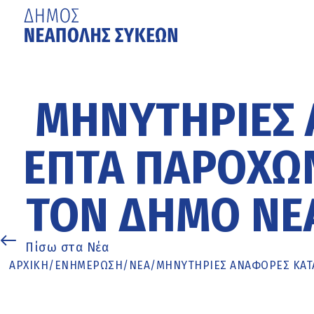
Μετάβαση
στο
κυρίως
ΜΗΝΥΤΉΡΙΕΣ 
περιεχόμενο
ΕΠΤΆ ΠΑΡΌΧΩΝ
ΤΟΝ ΔΉΜΟ ΝΕ
Πίσω στα Νέα
ΑΡΧΙΚΉ
/
ΕΝΗΜΈΡΩΣΗ
/
ΝΕΑ
/
ΜΗΝΥΤΉΡΙΕΣ ΑΝΑΦΟΡΈΣ ΚΑΤ