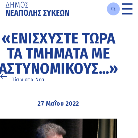
Μετάβαση
στο
«ΕΝΙΣΧΎΣΤΕ ΤΏΡΑ
κυρίως
περιεχόμενο
ΤΑ ΤΜΉΜΑΤΑ ΜΕ
ΑΣΤΥΝΟΜΙΚΟΎΣ…»
Πίσω στα Νέα
27 Μαΐου 2022