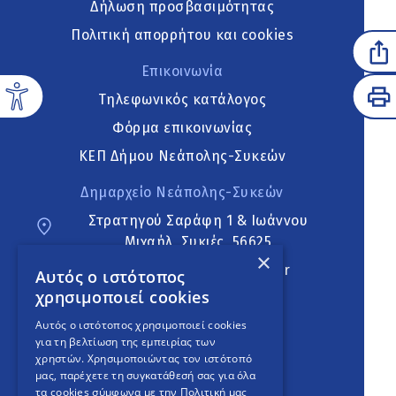
Δήλωση προσβασιμότητας
Πολιτική απορρήτου και cookies
Επικοινωνία
Τηλεφωνικός κατάλογος
Φόρμα επικοινωνίας
ΚΕΠ Δήμου Νεάπολης-Συκεών
Δημαρχείο Νεάπολης-Συκεών
Στρατηγού Σαράφη 1 & Ιωάννου
Μιχαήλ, Συκιές, 56625
×
neapoli.sykies@ddt.gov.gr
Αυτός ο ιστότοπος
χρησιμοποιεί cookies
Ακολουθήστε
Αυτός ο ιστότοπος χρησιμοποιεί cookies
για τη βελτίωση της εμπειρίας των
χρηστών. Χρησιμοποιώντας τον ιστότοπό
μας, παρέχετε τη συγκατάθεσή σας για όλα
English Version
τα cookies σύμφωνα με την Πολιτική μας