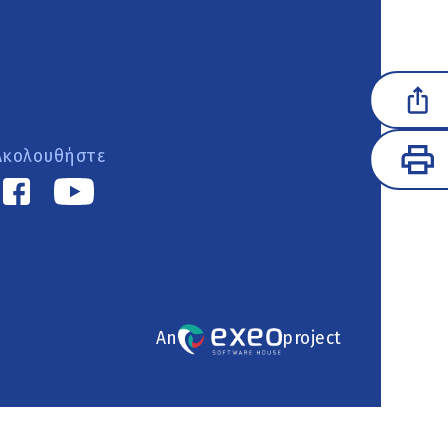
Ακολουθήστε
An
project