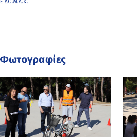
Ε.ΔΟ.Μ.Α.Κ.
Φωτογραφίες