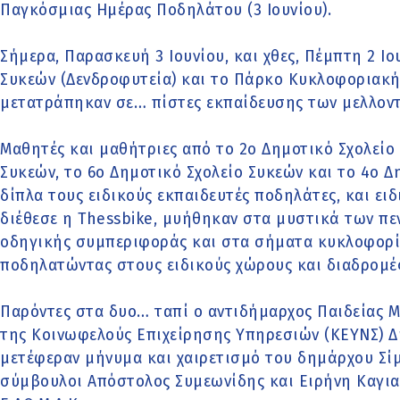
Παγκόσμιας Ημέρας Ποδηλάτου (3 Ιουνίου).
Σήμερα, Παρασκευή 3 Ιουνίου, και χθες, Πέμπτη 2 Ιο
Συκεών (Δενδροφυτεία) και το Πάρκο Κυκλοφοριακή
μετατράπηκαν σε… πίστες εκπαίδευσης των μελλον
Μαθητές και μαθήτριες από το 2ο Δημοτικό Σχολείο
Συκεών, το 6ο Δημοτικό Σχολείο Συκεών και το 4ο Δ
δίπλα τους ειδικούς εκπαιδευτές ποδηλάτες, και ει
διέθεσε η Thessbike, μυήθηκαν στα μυστικά των πε
οδηγικής συμπεριφοράς και στα σήματα κυκλοφορί
ποδηλατώντας στους ειδικούς χώρους και διαδρομέ
Παρόντες στα δυο… ταπί ο αντιδήμαρχος Παιδείας Μ
της Κοινωφελούς Επιχείρησης Υπηρεσιών (ΚΕΥΝΣ) Δ
μετέφεραν μήνυμα και χαιρετισμό του δημάρχου Σίμ
σύμβουλοι Απόστολος Συμεωνίδης και Ειρήνη Καγια