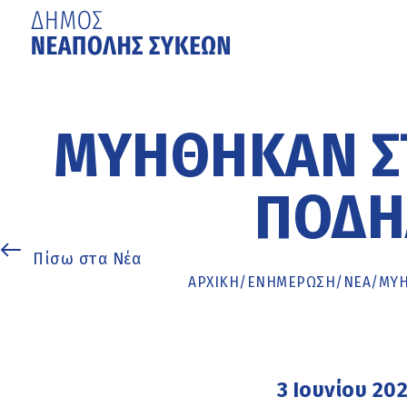
Μετάβαση
στο
κυρίως
ΜΥΉΘΗΚΑΝ ΣΤ
περιεχόμενο
ΠΟΔΗ
Πίσω στα Νέα
ΑΡΧΙΚΉ
/
ΕΝΗΜΈΡΩΣΗ
/
ΝΕΑ
/
ΜΥΉ
3 Ιουνίου 20