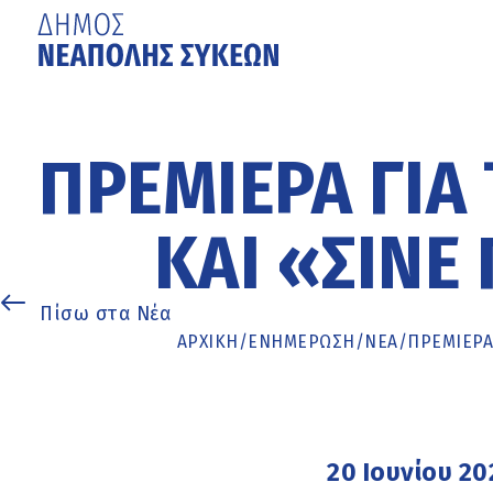
Μετάβαση
στο
κυρίως
ΠΡΕΜΙΈΡΑ ΓΙΑ 
περιεχόμενο
ΚΑΙ «ΣΙΝΈ
Πίσω στα Νέα
ΑΡΧΙΚΉ
/
ΕΝΗΜΈΡΩΣΗ
/
ΝΕΑ
/
ΠΡΕΜΙΈΡΑ 
20 Ιουνίου 20