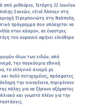
ά από μεθαύριο, Τετάρτη 22 Ιουνίου
πολης-Συκεών, «Σινέ Άλσος» στη
περιοχή Στρεμπενιώτη στη Νεάπολη,
ιοτικό πρόγραμμα που υπόσχεται να
 «Θέα στον κόσμο», σε έναστρες
στέγη του ουρανού αφήνει ελεύθερα
γωγών όλων των ειδών, από
σινεμά, την παγκόσμια εθνική
ο, το ελληνικό σινεμά με
ά και πολύ πετυχημένες, πρόσφατες
λόκληρη την οικογένεια, περιμένουν
της πόλης για να ζήσουν αξέχαστες
υλλιακό και γνωστό πλέον για την
ταστάσεις.