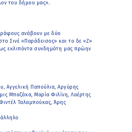
λον του δήμου μας».
γράφους ανάβουν με δύο
στο Σινέ «Παράδεισος» και το δε «Ζ»
τως εκλιπόντα συνδημότη μας πρώην
υ, Aγγελική Παπούλια, Αργύρης
μις Μπαζάκα, Μαρία Φιλίνη, Λαέρτης
Φιντέλ Ταλαμπούκας, Άρης
τάλληλο