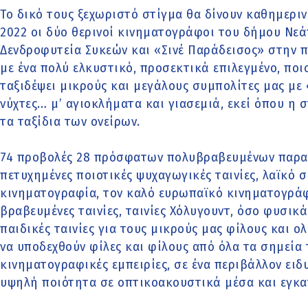
Το δικό τους ξεχωριστό στίγμα θα δίνουν καθημεριν
2022 οι δύο θερινοί κινηματογράφοι του δήμου Νεά
Δενδροφυτεία Συκεών και «Σινέ Παράδεισος» στην 
με ένα πολύ ελκυστικό, προσεκτικά επιλεγμένο, πο
ταξιδέψει μικρούς και μεγάλους συμπολίτες μας με
νύχτες… μ’ αγιοκλήματα και γιασεμιά, εκεί όπου η 
τα ταξίδια των ονείρων.
74 προβολές 28 πρόσφατων πολυβραβευμένων παρα
πετυχημένες ποιοτικές ψυχαγωγικές ταινίες, λαϊκό 
κινηματογραφία, τον καλό ευρωπαϊκό κινηματογράφ
βραβευμένες ταινίες, ταινίες Χόλυγουντ, όσο φυσικ
παιδικές ταινίες για τους μικρούς μας φίλους και ο
να υποδεχθούν φίλες και φίλους από όλα τα σημεία 
κινηματογραφικές εμπειρίες, σε ένα περιβάλλον ειδ
υψηλή ποιότητα σε οπτικοακουστικά μέσα και εγκα