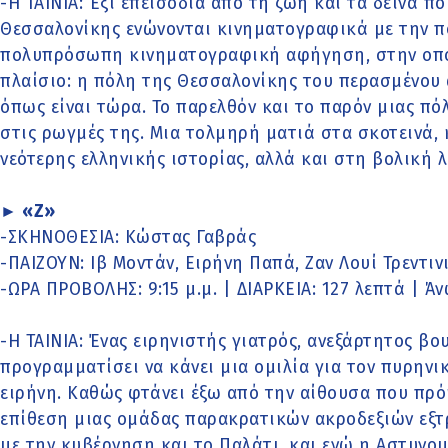
-Η ΤΑΙΝΙΑ: Έξι επεισόδια από τη ζωή και τα δεινά π
Θεσσαλονίκης ενώνονται κινηματογραφικά με την π
πολυπρόσωπη κινηματογραφική αφήγηση, στην οποί
πλαίσιο: η πόλη της Θεσσαλονίκης του περασμένου 
όπως είναι τώρα. Το παρελθόν και το παρόν μιας πό
στις ρωγμές της. Μια τολμηρή ματιά στα σκοτεινά, 
νεότερης ελληνικής ιστορίας, αλλά και στη βολική 
► «Ζ»
-ΣΚΗΝΟΘΕΣΙΑ: Κώστας Γαβράς
-ΠΑΙΖΟΥΝ: Ιβ Μοντάν, Ειρήνη Παπά, Ζαν Λουί Τρεντιν
-ΩΡΑ ΠΡΟΒΟΛΗΣ: 9:15 μ.μ. | ΔΙΑΡΚΕΙΑ: 127 λεπτά | Ά
-Η ΤΑΙΝΙΑ: Ένας ειρηνιστής γιατρός, ανεξάρτητος βο
προγραμματίσει να κάνει μια ομιλία για τον πυρην
ειρήνη. Καθώς φτάνει έξω από την αίθουσα που πρόκ
επίθεση μιας ομάδας παρακρατικών ακροδεξιών εξτ
με την κυβέρνηση και το Παλάτι, και ενώ η Αστυνομί