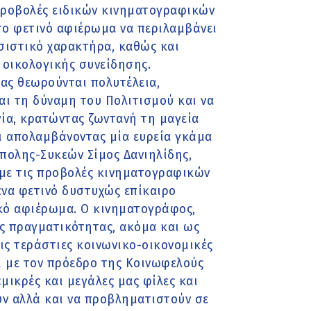
 προβολές ειδικών κινηματογραφικών
 το φετινό αφιέρωμα να περιλαμβάνει
ασιστικό χαρακτήρα, καθώς και
η οικολογικής συνείδησης.
τας θεωρούνται πολυτέλεια,
αι τη δύναμη του Πολιτισμού και να
ία, κρατώντας ζωντανή τη μαγεία
ι απολαμβάνοντας μία ευρεία γκάμα
άπολης-Συκεών Σίμος Δανιηλίδης,
υμε τις προβολές κινηματογραφικών
ένα φετινό δυστυχώς επίκαιρο
ικό αφιέρωμα. Ο κινηματογράφος,
ς πραγματικότητας, ακόμα και ως
ις τεράστιες κοινωνικο-οικονομικές
ί με τον πρόεδρο της Κοινωφελούς
ικρές και μεγάλες μας φίλες και
υν αλλά και να προβληματιστούν σε