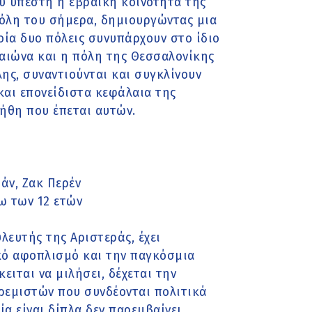
ου υπέστη η εβραϊκή κοινότητα της
όλη του σήμερα, δημιουργώντας μια
α δυο πόλεις συνυπάρχουν στο ίδιο
αιώνα και η πόλη της Θεσσαλονίκης
λης, συναντιούνται και συγκλίνουν
και επονείδιστα κεφάλαια της
λήθη που έπεται αυτών.
ιάν, Ζακ Περέν
νω των 12 ετών
υλευτής της Αριστεράς, έχει
ικό αφοπλισμό και την παγκόσμια
ειται να μιλήσει, δέχεται την
ρεμιστών που συνδέονται πολιτικά
α είναι δίπλα δεν παρεμβαίνει.