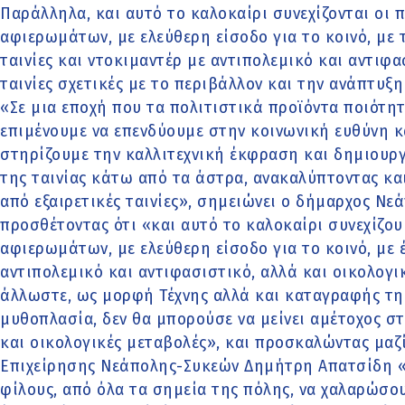
Παράλληλα, και αυτό το καλοκαίρι συνεχίζονται οι
αφιερωμάτων, με ελεύθερη είσοδο για το κοινό, με
ταινίες και ντοκιμαντέρ με αντιπολεμικό και αντιφ
ταινίες σχετικές με το περιβάλλον και την ανάπτυξ
«Σε μια εποχή που τα πολιτιστικά προϊόντα ποιότη
επιμένουμε να επενδύουμε στην κοινωνική ευθύνη κ
στηρίζουμε την καλλιτεχνική έκφραση και δημιουργ
της ταινίας κάτω από τα άστρα, ανακαλύπτοντας κα
από εξαιρετικές ταινίες», σημειώνει ο δήμαρχος Νε
προσθέτοντας ότι «και αυτό το καλοκαίρι συνεχίζο
αφιερωμάτων, με ελεύθερη είσοδο για το κοινό, με 
αντιπολεμικό και αντιφασιστικό, αλλά και οικολογ
άλλωστε, ως μορφή Τέχνης αλλά και καταγραφής τη
μυθοπλασία, δεν θα μπορούσε να μείνει αμέτοχος στ
και οικολογικές μεταβολές», και προσκαλώντας μαζ
Επιχείρησης Νεάπολης-Συκεών Δημήτρη Απατσίδη «μ
φίλους, από όλα τα σημεία της πόλης, να χαλαρώσο