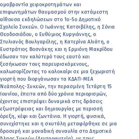
ομοβροντία χειροκροτημάτων και
επιφωνημάτων θαυμασμού στην κατάμεστη
αίθουσα εκδηλώσεων στο 1ο-5ο Δημοτικό
Σχολείο Συκεών. Ο Ιωάννης Κατσιβέλης, η Σόνια
Θεοδοσιάδου, ο Ευθύμιος Κυργιάννης, ο
Στυλιανός Βουλγαρέλης, η Κατερίνα Αλιάτη, ο
Ευστράτιος Βοσνάκης και η Ερμιόνη Μακρίδου
έδωσαν τον καλύτερό τους εαυτό και
ξεσήκωσαν τους παρευρισκόμενους,
καλωσορίζοντας το καλοκαίρι σε μια ξεχωριστή
γιορτή που διοργάνωσαν τα ΚΔΑΠ-ΜΕΑ
Νεάπολης-Συκεών, την περασμένη Τετάρτη 15
Ιουνίου, έπειτα από δύο χρόνια περιορισμών,
έχοντας επιστρέψει δυναμικά στις δράσεις
εξωστρέφειας και δημιουργίας με περισσή
όρεξη, κέφι και ζωντάνια. Η γιορτή, φυσικά,
συνεχίστηκε και η σκυτάλη μεταφέρθηκε σε μια
δροσερή και μοναδική συναυλία στο Δημοτικό
Άλσος Συκεών (Δεντροφυτεία), με τους