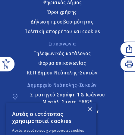
Ψηφιακός Δήμος
Όροι χρήσης
Δήλωση προσβασιμότητας
Πολιτική απορρήτου και cookies
Επικοινωνία
Τηλεφωνικός κατάλογος
Φόρμα επικοινωνίας
ΚΕΠ Δήμου Νεάπολης-Συκεών
Δημαρχείο Νεάπολης-Συκεών
Στρατηγού Σαράφη 1 & Ιωάννου
Μιχαήλ, Συκιές, 56625
×
neapoli.sykies@ddt.gov.gr
Αυτός ο ιστότοπος
χρησιμοποιεί cookies
Ακολουθήστε
Αυτός ο ιστότοπος χρησιμοποιεί cookies