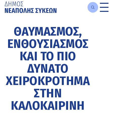
Μετάβαση
στο
ΘΑΥΜΑΣΜΌΣ,
κυρίως
περιεχόμενο
ΕΝΘΟΥΣΙΑΣΜΌΣ
ΚΑΙ ΤΟ ΠΙΟ
ΔΥΝΑΤΌ
ΧΕΙΡΟΚΡΌΤΗΜΑ
ΣΤΗΝ
ΚΑΛΟΚΑΙΡΙΝΉ