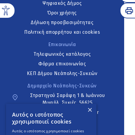
Ψηφιακός Δήμος
Όροι χρήσης
Δήλωση προσβασιμότητας
Πολιτική απορρήτου και cookies
Επικοινωνία
Τηλεφωνικός κατάλογος
Φόρμα επικοινωνίας
ΚΕΠ Δήμου Νεάπολης-Συκεών
Δημαρχείο Νεάπολης-Συκεών
Στρατηγού Σαράφη 1 & Ιωάννου
Μιχαήλ, Συκιές, 56625
×
neapoli.sykies@ddt.gov.gr
Αυτός ο ιστότοπος
χρησιμοποιεί cookies
Ακολουθήστε
Αυτός ο ιστότοπος χρησιμοποιεί cookies