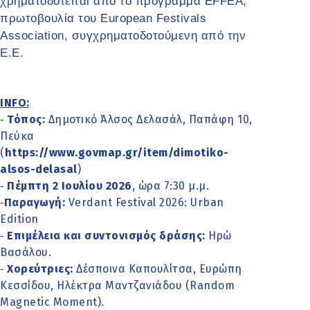
χρηματοδοτείται από το πρόγραμμα EFFEA,
πρωτοβουλία του European Festivals
Association, συγχρηματοδοτούμενη από την
Ε.Ε.
INFO:
Τόπος:
Δημοτικό Άλσος Δελασάλ, Παπάφη 10,
-
Πεύκα
(
https://www.govmap.gr/item/dimotiko-
alsos-delasal
)
Πέμπτη 2 Ιουλίου 2026
, ώρα 7:30 μ.μ.
-
Παραγωγή:
Verdant Festival 2026: Urban
-
Edition
Επιμέλεια και συντονισμός δράσης:
Ηρώ
-
Βασάλου.
Χορεύτριες:
Δέσποινα Καπουλίτσα, Ευρώπη
-
Κεσσίδου, Ηλέκτρα Μαντζανιάδου (Random
Magnetic Moment).