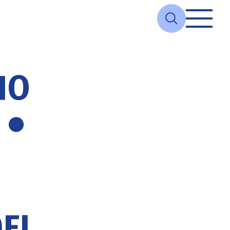
ΠΌ
 ●
ΕΊ