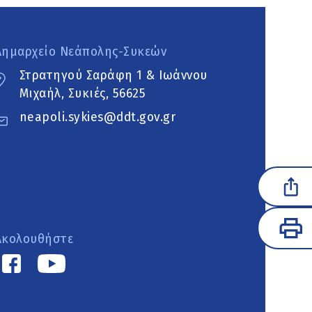
Δημαρχείο Νεάπολης-Συκεών
Στρατηγού Σαράφη 1 & Ιωάννου
Μιχαήλ, Συκιές, 56625
neapoli.sykies@ddt.gov.gr
Ακολουθήστε