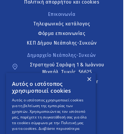
Πολιτική απορρήτου και cookies
Επικοινωνία
Τηλεφωνικός κατάλογος
Φόρμα επικοινωνίας
ΚΕΠ Δήμου Νεάπολης-Συκεών
Δημαρχείο Νεάπολης-Συκεών
Στρατηγού Σαράφη 1 & Ιωάννου
Μιχαήλ, Συκιές, 56625
×
neapoli.sykies@ddt.gov.gr
Αυτός ο ιστότοπος
χρησιμοποιεί cookies
Ακολουθήστε
Αυτός ο ιστότοπος χρησιμοποιεί cookies
για τη βελτίωση της εμπειρίας των
χρηστών. Χρησιμοποιώντας τον ιστότοπό
μας, παρέχετε τη συγκατάθεσή σας για όλα
English Version
τα cookies σύμφωνα με την Πολιτική μας
για τα cookies.
Διαβάστε περισσότερα
An
project