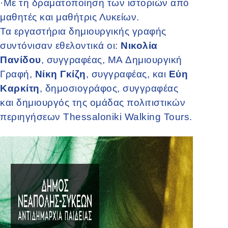
·
Με τη δραματοποίηση των ιστοριών από
μαθητές και μαθήτρις Λυκείων.
Τα εργαστήρια δημιουργικής γραφής
συντόνισαν εθελοντικά οι:
Νικολία
Πανίδου
, συγγραφέας, MA Δημιουργική
Γραφή,
Νίκη Γκίζη
, συγγραφέας, και
Εύη
Καρκίτη
, δημοσιογράφος, συγγραφέας
και δημιουργός της ομάδας πολιτιστικών
περιηγήσεων Thessaloniki Walking Tours.