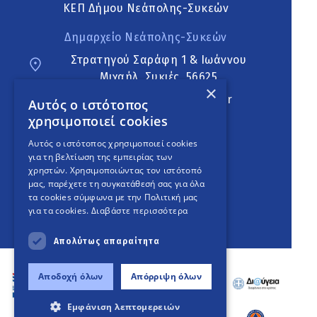
ΚΕΠ Δήμου Νεάπολης-Συκεών
Δημαρχείο Νεάπολης-Συκεών
Στρατηγού Σαράφη 1 & Ιωάννου
Μιχαήλ, Συκιές, 56625
×
neapoli.sykies@ddt.gov.gr
Αυτός ο ιστότοπος
χρησιμοποιεί cookies
Ακολουθήστε
Αυτός ο ιστότοπος χρησιμοποιεί cookies
για τη βελτίωση της εμπειρίας των
χρηστών. Χρησιμοποιώντας τον ιστότοπό
μας, παρέχετε τη συγκατάθεσή σας για όλα
English Version
τα cookies σύμφωνα με την Πολιτική μας
για τα cookies.
Διαβάστε περισσότερα
An
project
Απολύτως απαραίτητα
Αποδοχή όλων
Απόρριψη όλων
Εμφάνιση λεπτομερειών