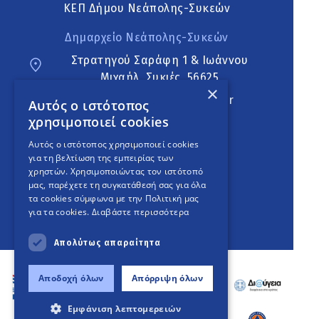
ΚΕΠ Δήμου Νεάπολης-Συκεών
Δημαρχείο Νεάπολης-Συκεών
Στρατηγού Σαράφη 1 & Ιωάννου
Μιχαήλ, Συκιές, 56625
×
neapoli.sykies@ddt.gov.gr
Αυτός ο ιστότοπος
χρησιμοποιεί cookies
Ακολουθήστε
Αυτός ο ιστότοπος χρησιμοποιεί cookies
για τη βελτίωση της εμπειρίας των
χρηστών. Χρησιμοποιώντας τον ιστότοπό
μας, παρέχετε τη συγκατάθεσή σας για όλα
English Version
τα cookies σύμφωνα με την Πολιτική μας
για τα cookies.
Διαβάστε περισσότερα
An
project
Απολύτως απαραίτητα
Αποδοχή όλων
Απόρριψη όλων
Εμφάνιση λεπτομερειών