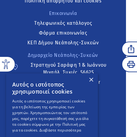
Πολιτική απορρήτου και cookies
Επικοινωνία
Τηλεφωνικός κατάλογος
Φόρμα επικοινωνίας
ΚΕΠ Δήμου Νεάπολης-Συκεών
Δημαρχείο Νεάπολης-Συκεών
Στρατηγού Σαράφη 1 & Ιωάννου
Μιχαήλ, Συκιές, 56625
×
neapoli.sykies@ddt.gov.gr
Αυτός ο ιστότοπος
χρησιμοποιεί cookies
Ακολουθήστε
Αυτός ο ιστότοπος χρησιμοποιεί cookies
για τη βελτίωση της εμπειρίας των
χρηστών. Χρησιμοποιώντας τον ιστότοπό
μας, παρέχετε τη συγκατάθεσή σας για όλα
English Version
τα cookies σύμφωνα με την Πολιτική μας
για τα cookies.
Διαβάστε περισσότερα
An
project