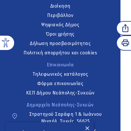
Διοίκηση
Περιβάλλον
Ψηφιακός Δήμος
Όροι χρήσης
Δήλωση προσβασιμότητας
Πολιτική απορρήτου και cookies
Επικοινωνία
Τηλεφωνικός κατάλογος
Φόρμα επικοινωνίας
ΚΕΠ Δήμου Νεάπολης-Συκεών
Δημαρχείο Νεάπολης-Συκεών
Στρατηγού Σαράφη 1 & Ιωάννου
Μιχαήλ, Συκιές, 56625
×
neapoli.sykies@ddt.gov.gr