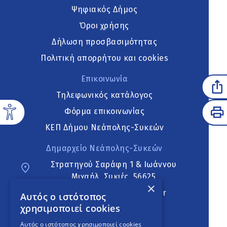
Ψηφιακός Δήμος
Όροι χρήσης
Δήλωση προσβασιμότητας
Πολιτική απορρήτου και cookies
Επικοινωνία
Τηλεφωνικός κατάλογος
Φόρμα επικοινωνίας
ΚΕΠ Δήμου Νεάπολης-Συκεών
Δημαρχείο Νεάπολης-Συκεών
Στρατηγού Σαράφη 1 & Ιωάννου
Μιχαήλ, Συκιές, 56625
×
neapoli.sykies@ddt.gov.gr
Αυτός ο ιστότοπος
χρησιμοποιεί cookies
Ακολουθήστε
Αυτός ο ιστότοπος χρησιμοποιεί cookies