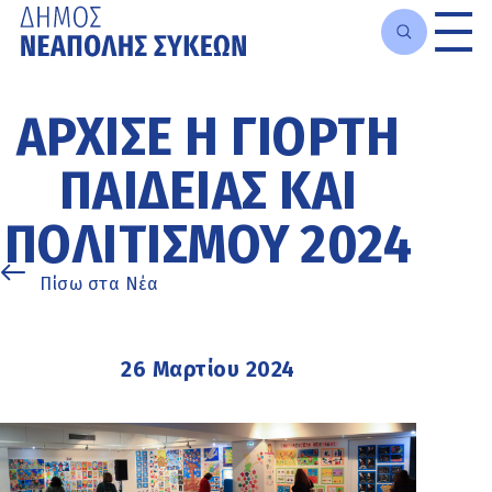
Μετάβαση
στο
ΆΡΧΙΣΕ Η ΓΙΟΡΤΉ
κυρίως
περιεχόμενο
ΠΑΙΔΕΊΑΣ ΚΑΙ
ΠΟΛΙΤΙΣΜΟΎ 2024
Πίσω στα Νέα
26 Μαρτίου 2024