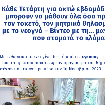
Κάθε Τετάρτη για οκτώ εβδομάδ
μπορούν να μάθουν όλα όσα πρ
τον τοκετό, τον μητρικό θηλασ
με το νεογνό – Βίντεο με τη… μα
που σταματά το κλάμα
Με ενθουσιασμό έχει γίνει δεκτό από τις
εγκύους
, τ
τους το πρωτοποριακό δωρεάν πρόγραμμα του δή
σένα»
που έκανε πρεμιέρα την 1η Νοεμβρίου 2023.