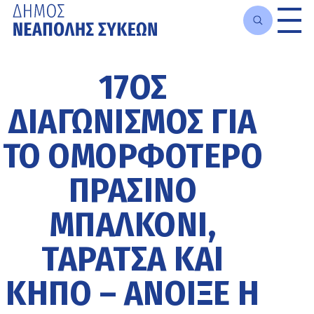
Μετάβαση
στο
17ΟΣ
κυρίως
περιεχόμενο
ΔΙΑΓΩΝΙΣΜΌΣ ΓΙΑ
ΤΟ ΟΜΟΡΦΌΤΕΡΟ
ΠΡΆΣΙΝΟ
ΜΠΑΛΚΌΝΙ,
ΤΑΡΆΤΣΑ ΚΑΙ
ΚΉΠΟ – ΆΝΟΙΞΕ Η