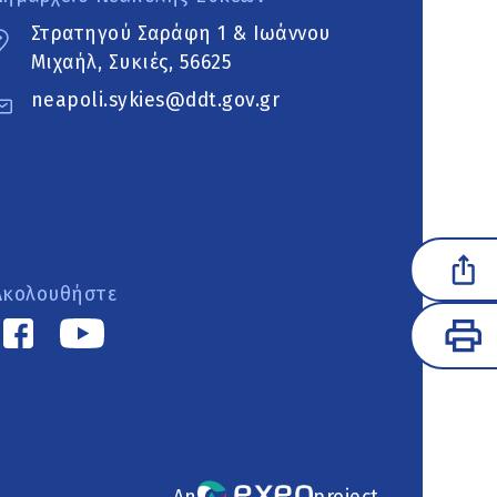
Στρατηγού Σαράφη 1 & Ιωάννου
Μιχαήλ, Συκιές, 56625
neapoli.sykies@ddt.gov.gr
Ακολουθήστε