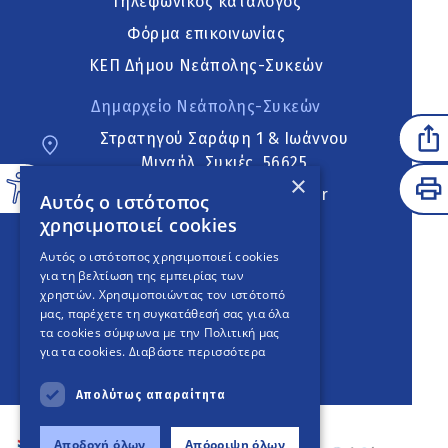
Τηλεφωνικός κατάλογος
Φόρμα επικοινωνίας
ΚΕΠ Δήμου Νεάπολης-Συκεών
Δημαρχείο Νεάπολης-Συκεών
Στρατηγού Σαράφη 1 & Ιωάννου
Μιχαήλ, Συκιές, 56625
×
neapoli.sykies@ddt.gov.gr
Αυτός ο ιστότοπος
χρησιμοποιεί cookies
Ακολουθήστε
Αυτός ο ιστότοπος χρησιμοποιεί cookies
για τη βελτίωση της εμπειρίας των
χρηστών. Χρησιμοποιώντας τον ιστότοπό
μας, παρέχετε τη συγκατάθεσή σας για όλα
English Version
τα cookies σύμφωνα με την Πολιτική μας
για τα cookies.
Διαβάστε περισσότερα
An
project
Απολύτως απαραίτητα
Αποδοχή όλων
Απόρριψη όλων