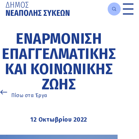
Μετάβαση
στο
ΕΝΑΡΜΌΝΙΣΗ
κυρίως
περιεχόμενο
ΕΠΑΓΓΕΛΜΑΤΙΚΉΣ
ΚΑΙ ΚΟΙΝΩΝΙΚΉΣ
ΖΩΉΣ
Πίσω στα Έργα
12 Οκτωβρίου 2022