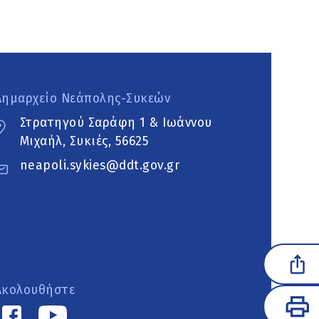
Δημαρχείο Νεάπολης-Συκεών
Στρατηγού Σαράφη 1 & Ιωάννου
Μιχαήλ, Συκιές, 56625
neapoli.sykies@ddt.gov.gr
Ακολουθήστε