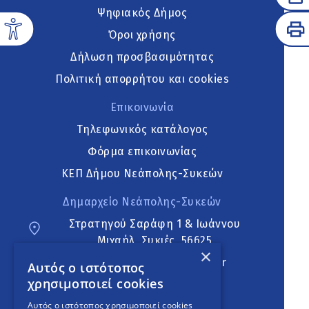
Ψηφιακός Δήμος
Όροι χρήσης
Δήλωση προσβασιμότητας
Πολιτική απορρήτου και cookies
Επικοινωνία
Τηλεφωνικός κατάλογος
Φόρμα επικοινωνίας
ΚΕΠ Δήμου Νεάπολης-Συκεών
Δημαρχείο Νεάπολης-Συκεών
Στρατηγού Σαράφη 1 & Ιωάννου
Μιχαήλ, Συκιές, 56625
×
neapoli.sykies@ddt.gov.gr
Αυτός ο ιστότοπος
χρησιμοποιεί cookies
Ακολουθήστε
Αυτός ο ιστότοπος χρησιμοποιεί cookies