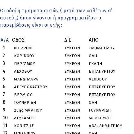
Οι οδοί ή τμήματα αυτών ( μετά των καθέτων σ’
αυτούς) όπου γίνονται ή προγραμματίζονται
παρεμβάσεις είναι οι εξής:
Α/Α
ΟΔΟΣ
Δ.Ε.
ΑΠΟ
Ε
1
ΦΕΡΡΩΝ
ΣΥΚΕΩΝ
ΤΜΗΜΑ ΟΔΟΥ
2
ΚΟΡΙΝΘΟΥ
ΣΥΚΕΩΝ
ΟΛΗ
3
ΠΕΡΓΑΜΟΥ
ΣΥΚΕΩΝ
Γ΄ΚΑΠΗ
Π
4
ΛΕΧΟΒΟΥ
ΣΥΚΕΩΝ
ΕΠΤΑΠΥΡΓΙΟΥ
Μ
5
ΜΑΝΔΗΛΑΡΑ
ΣΥΚΕΩΝ
ΛΕΧΟΒΟΥ
Α
6
ΑΡΓΥΡΟΚΑΣΤΡΟΥ
ΣΥΚΕΩΝ
ΕΠΤΑΠΥΡΓΙΟΥ
Κ
7
ΒΕΡΜΙΟΥ
ΣΥΚΕΩΝ
ΕΠΤΑΠΥΡΓΙΟΥ
Θ
8
ΓΟΥΝΑΡΙΔΗ
ΣΥΚΕΩΝ
ΟΛΗ
9
25ης ΜΑΡΤΙΟΥ
ΣΥΚΕΩΝ
ΓΟΥΝΑΡΙΔΗ
Λ
10
ΛΕΥΚΑΔΟΣ
ΣΥΚΕΩΝ
ΜΕΡΚΟΥΡΗ
Π
11
ΚΟΝΙΤΣΗΣ
ΣΥΚΕΩΝ
ΑΝΔ. ΔΗΜΗΤΡΙΟΥ
Α
12
ΜΠΙΖΑΝΙΟΥ
ΣΥΚΕΩΝ
ΟΛΗ