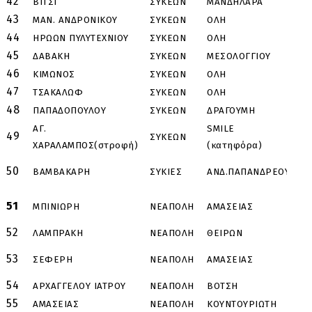
42
ΒΙΤΣΙ
ΣΥΚΕΩΝ
ΜΑΝΔΗΛΑΡΑ
Α
43
ΜΑΝ. ΑΝΔΡΟΝΙΚΟΥ
ΣΥΚΕΩΝ
ΟΛΗ
44
ΗΡΩΩΝ ΠΥΛΥΤΕΧΝΙΟΥ
ΣΥΚΕΩΝ
ΟΛΗ
45
ΔΑΒΑΚΗ
ΣΥΚΕΩΝ
ΜΕΣΟΛΟΓΓΙΟΥ
Φ
46
ΚΙΜΩΝΟΣ
ΣΥΚΕΩΝ
ΟΛΗ
47
ΤΣΑΚΑΛΩΦ
ΣΥΚΕΩΝ
ΟΛΗ
48
ΠΑΠΑΔΟΠΟΥΛΟΥ
ΣΥΚΕΩΝ
ΔΡΑΓΟΥΜΗ
Κ
ΑΓ.
SMILE
49
ΣΥΚΕΩΝ
Τ
ΧΑΡΑΛΑΜΠΟΣ(στροφή)
(κατηφόρα)
50
ΒΑΜΒΑΚΑΡΗ
ΣΥΚΙΕΣ
ΑΝΔ.ΠΑΠΑΝΔΡΕΟΥ
Κ
Α
51
ΜΠΙΝΙΩΡΗ
ΝΕΑΠΟΛΗ
ΑΜΑΣΕΙΑΣ
Π
52
ΛΑΜΠΡΑΚΗ
ΝΕΑΠΟΛΗ
ΘΕΙΡΩΝ
Κ
Α
53
ΣΕΦΕΡΗ
ΝΕΑΠΟΛΗ
ΑΜΑΣΕΙΑΣ
Π
54
ΑΡΧΑΓΓΕΛΟΥ ΙΑΤΡΟΥ
ΝΕΑΠΟΛΗ
ΒΟΤΣΗ
Ο
55
ΑΜΑΣΕΙΑΣ
ΝΕΑΠΟΛΗ
ΚΟΥΝΤΟΥΡΙΩΤΗ
Τ