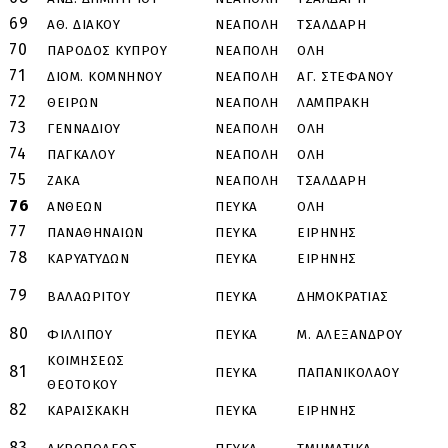
69
ΑΘ. ΔΙΑΚΟΥ
ΝΕΑΠΟΛΗ
ΤΣΑΛΔΑΡΗ
Δ
70
ΠΑΡΟΔΟΣ ΚΥΠΡΟΥ
ΝΕΑΠΟΛΗ
ΟΛΗ
71
ΔΙΟΜ. ΚΟΜΝΗΝΟΥ
ΝΕΑΠΟΛΗ
ΑΓ. ΣΤΕΦΑΝΟΥ
Κ
72
ΘΕΙΡΩΝ
ΝΕΑΠΟΛΗ
ΛΑΜΠΡΑΚΗ
Μ
73
ΓΕΝΝΑΔΙΟΥ
ΝΕΑΠΟΛΗ
ΟΛΗ
74
ΠΑΓΚΑΛΟΥ
ΝΕΑΠΟΛΗ
ΟΛΗ
75
ΖΑΚΑ
ΝΕΑΠΟΛΗ
ΤΣΑΛΔΑΡΗ
Λ
76
ΑΝΘΕΩΝ
ΠΕΥΚΑ
ΟΛΗ
77
ΠΑΝΑΘΗΝΑΙΩΝ
ΠΕΥΚΑ
ΕΙΡΗΝΗΣ
Τ
78
ΚΑΡΥΑΤΥΔΩΝ
ΠΕΥΚΑ
ΕΙΡΗΝΗΣ
Τ
79
ΒΑΛΑΩΡΙΤΟΥ
ΠΕΥΚΑ
ΔΗΜΟΚΡΑΤΙΑΣ
Ε
80
ΦΙΛΛΙΠΟΥ
ΠΕΥΚΑ
Μ. ΑΛΕΞΑΝΔΡΟΥ
Ε
ΚΟΙΜΗΣΕΩΣ
81
ΠΕΥΚΑ
ΠΑΠΑΝΙΚΟΛΑΟΥ
Δ
ΘΕΟΤΟΚΟΥ
82
ΚΑΡΑΙΣΚΑΚΗ
ΠΕΥΚΑ
ΕΙΡΗΝΗΣ
Α
83