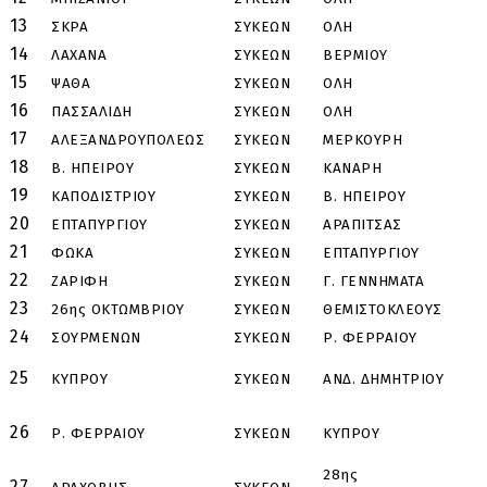
13
ΣΚΡΑ
ΣΥΚΕΩΝ
ΟΛΗ
14
ΛΑΧΑΝΑ
ΣΥΚΕΩΝ
ΒΕΡΜΙΟΥ
Φ
15
ΨΑΘΑ
ΣΥΚΕΩΝ
ΟΛΗ
16
ΠΑΣΣΑΛΙΔΗ
ΣΥΚΕΩΝ
ΟΛΗ
17
ΑΛΕΞΑΝΔΡΟΥΠΟΛΕΩΣ
ΣΥΚΕΩΝ
ΜΕΡΚΟΥΡΗ
Φ
18
Β. ΗΠΕΙΡΟΥ
ΣΥΚΕΩΝ
ΚΑΝΑΡΗ
Κ
19
ΚΑΠΟΔΙΣΤΡΙΟΥ
ΣΥΚΕΩΝ
Β. ΗΠΕΙΡΟΥ
Μ
20
ΕΠΤΑΠΥΡΓΙΟΥ
ΣΥΚΕΩΝ
ΑΡΑΠΙΤΣΑΣ
Α
21
ΦΩΚΑ
ΣΥΚΕΩΝ
ΕΠΤΑΠΥΡΓΙΟΥ
Κ
22
ΖΑΡΙΦΗ
ΣΥΚΕΩΝ
Γ. ΓΕΝΝΗΜΑΤΑ
Ν
23
26ης ΟΚΤΩΜΒΡΙΟΥ
ΣΥΚΕΩΝ
ΘΕΜΙΣΤΟΚΛΕΟΥΣ
Ρ
24
ΣΟΥΡΜΕΝΩΝ
ΣΥΚΕΩΝ
Ρ. ΦΕΡΡΑΙΟΥ
Π
Α
25
ΚΥΠΡΟΥ
ΣΥΚΕΩΝ
ΑΝΔ. ΔΗΜΗΤΡΙΟΥ
Π
2
26
Ρ. ΦΕΡΡΑΙΟΥ
ΣΥΚΕΩΝ
ΚΥΠΡΟΥ
Ο
28ης
27