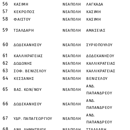
56
ΚΑΣΙΜΗ
ΝΕΑΠΟΛΗ
ΛΑΓΚΑΔΑ
Χ
57
ΚΕΚΡΩΠΟΣ
ΝΕΑΠΟΛΗ
ΚΑΣΙΜΗ
Λ
58
ΦΑΙΣΤΟΥ
ΝΕΑΠΟΛΗ
ΚΑΣΙΜΗ
Λ
Α
59
ΤΣΑΛΔΑΡΗ
ΝΕΑΠΟΛΗ
ΑΜΑΣΕΙΑΣ
Π
Α
60
ΔΩΔΕΚΑΝΗΣΟΥ
ΝΕΑΠΟΛΗ
ΣΥΡΙΟΠΟΥΛΟΥ
Π
61
ΚΑΛΛΙΚΡΑΤΕΙΑΣ
ΝΕΑΠΟΛΗ
ΔΩΔΕΚΑΝΗΣΟΥ
ΠΙ
62
ΔΩΔΩΝΗΣ
ΝΕΑΠΟΛΗ
ΚΑΛΛΙΚΡΑΤΕΙΑΣ
Ι
63
ΣΟΦ. ΒΕΝΙΖΕΛΟΥ
ΝΕΑΠΟΛΗ
ΚΑΛΛΙΚΡΑΤΕΙΑΣ
Ι
64
ΚΕΣΣΑΝΗΣ
ΝΕΑΠΟΛΗ
ΒΕΝΙΖΕΛΟΥ
Σ
ΑΝΔ.
65
ΒΑΣ. ΚΩΝ/ΝΟΥ
ΝΕΑΠΟΛΗ
Α
ΠΑΠΑΝΔΡΕΟΥ
ΑΝΔ.
66
ΔΩΔΕΚΑΝΗΣΟΥ
ΝΕΑΠΟΛΗ
Ο
ΠΑΠΑΝΔΡΕΟΥ
ΑΝΔ.
67
ΥΔΡ. ΠΑΠΑΓΕΩΡΓΙΟΥ
ΝΕΑΠΟΛΗ
Ο
ΠΑΠΑΝΔΡΕΟΥ
68
ΑΝΔ. ΔΗΜΗΤΡΙΟΥ
ΝΕΑΠΟΛΗ
ΤΣΑΛΔΑΡΗ
Λ