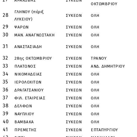
ΑΡΑΧΩΒΗΣ
ΣΥΚΕΩΝ
Γ
ΟΚΤΩΜΒΡΙΟΥ
ΓΛΗΝΟΥ (πέριξ
28
ΣΥΚΕΩΝ
ΟΛΗ
ΛΥΚΕΙΟΥ)
29
ΨΑΡΩΝ
ΣΥΚΕΩΝ
ΟΛΗ
30
ΜΑΝ. ΑΝΑΓΝΩΣΤΑΚΗ
ΣΥΚΕΩΝ
ΟΛΗ
31
ΑΝΑΣΤΑΣΙΑΔΗ
ΣΥΚΕΩΝ
ΟΛΗ
32
28ης ΟΚΤΩΜΒΡΙΟΥ
ΣΥΚΕΩΝ
ΤΡΑΝΟΥ
Α
33
ΠΛΑΤΩΝΟΣ
ΣΥΚΕΩΝ
ΑΝΔ. ΔΗΜΗΤΡΙΟΥ
Σ
34
ΝΙΚΟΜΗΔΕΙΑΣ
ΣΥΚΕΩΝ
ΟΛΗ
35
ΙΕΡΟΛΟΧΙΤΩΝ
ΣΥΚΕΩΝ
ΟΛΗ
36
ΔΡΑΓΑΤΣΑΝΙΟΥ
ΣΥΚΕΩΝ
ΟΛΗ
37
ΦΙΛ. ΕΤΑΙΡΕΙΑΣ
ΣΥΚΕΩΝ
ΟΛΗ
38
ΔΕΛΦΩΝ
ΣΥΚΕΩΝ
ΟΛΗ
39
ΝΑΥΠΛΙΟΥ
ΣΥΚΕΩΝ
ΟΛΗ
40
ΒΑΜΒΑΚΑ
ΣΥΚΕΩΝ
ΟΛΗ
41
ΠΡΕΜΕΤΗΣ
ΣΥΚΕΩΝ
ΕΠΤΑΠΥΡΓΙΟΥ
Μ