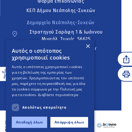
Φόρμα επικοινωνίας
ΚΕΠ Δήμου Νεάπολης-Συκεών
Δημαρχείο Νεάπολης-Συκεών
Στρατηγού Σαράφη 1 & Ιωάννου
Μιχαήλ, Συκιές, 56625
×
neapoli.sykies@ddt.gov.gr
Αυτός ο ιστότοπος
χρησιμοποιεί cookies
Ακολουθήστε
Αυτός ο ιστότοπος χρησιμοποιεί cookies
για τη βελτίωση της εμπειρίας των
χρηστών. Χρησιμοποιώντας τον ιστότοπό
μας, παρέχετε τη συγκατάθεσή σας για όλα
English Version
τα cookies σύμφωνα με την Πολιτική μας
για τα cookies.
Διαβάστε περισσότερα
An
project
Απολύτως απαραίτητα
Αποδοχή όλων
Απόρριψη όλων