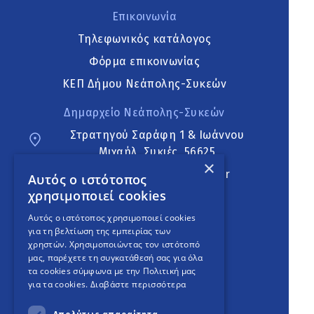
Επικοινωνία
Τηλεφωνικός κατάλογος
Φόρμα επικοινωνίας
ΚΕΠ Δήμου Νεάπολης-Συκεών
Δημαρχείο Νεάπολης-Συκεών
Στρατηγού Σαράφη 1 & Ιωάννου
Μιχαήλ, Συκιές, 56625
×
neapoli.sykies@ddt.gov.gr
Αυτός ο ιστότοπος
χρησιμοποιεί cookies
Ακολουθήστε
Αυτός ο ιστότοπος χρησιμοποιεί cookies
για τη βελτίωση της εμπειρίας των
χρηστών. Χρησιμοποιώντας τον ιστότοπό
μας, παρέχετε τη συγκατάθεσή σας για όλα
English Version
τα cookies σύμφωνα με την Πολιτική μας
για τα cookies.
Διαβάστε περισσότερα
An
project