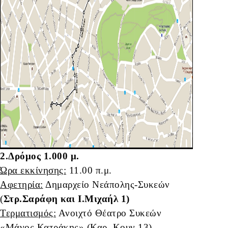
2.Δρόμος 1.000 μ.
Ώρα εκκίνησης:
11.00 π.μ.
Αφετηρία:
Δημαρχείο Νεάπολης-Συκεών
(
Στρ.Σαράφη και Ι.Μιχαήλ 1)
Τερματισμός:
Ανοιχτό Θέατρο Συκεών
«Μάνος Κατράκης» (Καρ. Κουν 13).