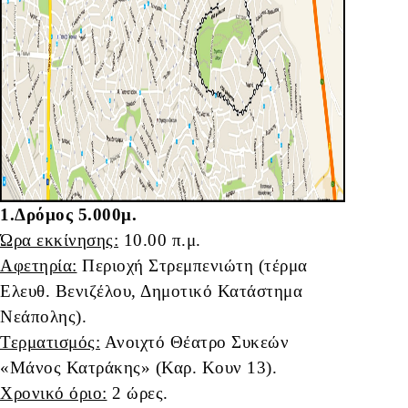
1.Δρόμος 5.000μ.
Ώρα εκκίνησης:
10.00 π.μ.
Αφετηρία:
Περιοχή Στρεμπενιώτη (τέρμα
Ελευθ. Βενιζέλου, Δημοτικό Κατάστημα
Νεάπολης).
Τερματισμός:
Ανοιχτό Θέατρο Συκεών
«Μάνος Κατράκης» (Καρ. Κουν 13).
Χρονικό όριο:
2 ώρες.