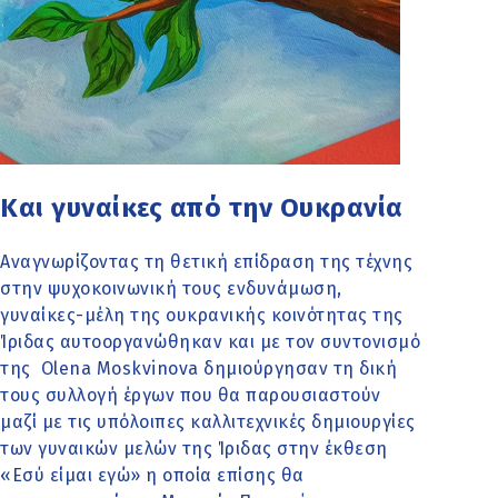
Και γυναίκες από την Ουκρανία
Αναγνωρίζοντας τη θετική επίδραση της τέχνης
στην ψυχοκοινωνική τους ενδυνάμωση,
γυναίκες-μέλη της ουκρανικής κοινότητας της
Ίριδας αυτοοργανώθηκαν και με τον συντονισμό
της Olena Moskvinova δημιούργησαν τη δική
τους συλλογή έργων που θα παρουσιαστούν
μαζί με τις υπόλοιπες καλλιτεχνικές δημιουργίες
των γυναικών μελών της Ίριδας στην έκθεση
«Εσύ είμαι εγώ» η οποία επίσης θα