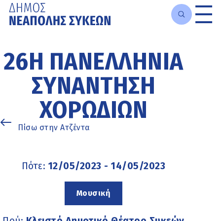
Μετάβαση
στο
26Η ΠΑΝΕΛΛΉΝΙΑ
κυρίως
περιεχόμενο
ΣΥΝΆΝΤΗΣΗ
ΧΟΡΩΔΙΏΝ
Πίσω στην Ατζέντα
Πότε:
12/05/2023 - 14/05/2023
Μουσική
Πού:
Κλειστό Δημοτικό Θέατρο Συκεών