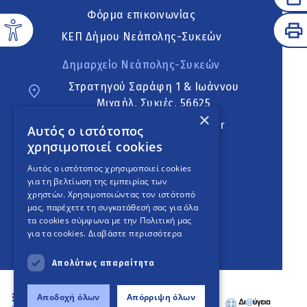
Φόρμα επικοινωνίας
ΚΕΠ Δήμου Νεάπολης-Συκεών
Δημαρχείο Νεάπολης-Συκεών
Στρατηγού Σαράφη 1 & Ιωάννου
Μιχαήλ, Συκιές, 56625
×
neapoli.sykies@ddt.gov.gr
Αυτός ο ιστότοπος
χρησιμοποιεί cookies
Ακολουθήστε
Αυτός ο ιστότοπος χρησιμοποιεί cookies
για τη βελτίωση της εμπειρίας των
χρηστών. Χρησιμοποιώντας τον ιστότοπό
μας, παρέχετε τη συγκατάθεσή σας για όλα
English Version
τα cookies σύμφωνα με την Πολιτική μας
για τα cookies.
Διαβάστε περισσότερα
An
project
Απολύτως απαραίτητα
Αποδοχή όλων
Απόρριψη όλων