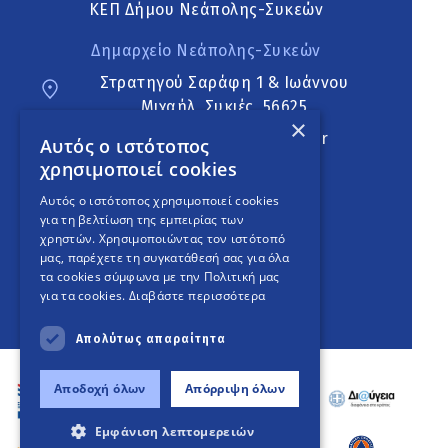
ΚΕΠ Δήμου Νεάπολης-Συκεών
Δημαρχείο Νεάπολης-Συκεών
Στρατηγού Σαράφη 1 & Ιωάννου
Μιχαήλ, Συκιές, 56625
×
neapoli.sykies@ddt.gov.gr
Αυτός ο ιστότοπος
χρησιμοποιεί cookies
Ακολουθήστε
Αυτός ο ιστότοπος χρησιμοποιεί cookies
για τη βελτίωση της εμπειρίας των
χρηστών. Χρησιμοποιώντας τον ιστότοπό
μας, παρέχετε τη συγκατάθεσή σας για όλα
English Version
τα cookies σύμφωνα με την Πολιτική μας
για τα cookies.
Διαβάστε περισσότερα
An
project
Απολύτως απαραίτητα
Αποδοχή όλων
Απόρριψη όλων
Εμφάνιση λεπτομερειών