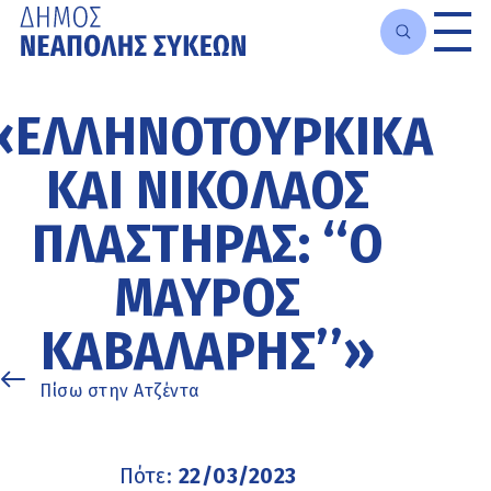
Μετάβαση
στο
«ΕΛΛΗΝΟΤΟΥΡΚΙΚΆ
κυρίως
περιεχόμενο
ΚΑΙ ΝΙΚΌΛΑΟΣ
ΠΛΑΣΤΉΡΑΣ: ‘‘Ο
ΜΑΎΡΟΣ
ΚΑΒΑΛΆΡΗΣ’’»
Πίσω στην Ατζέντα
Πότε:
22/03/2023