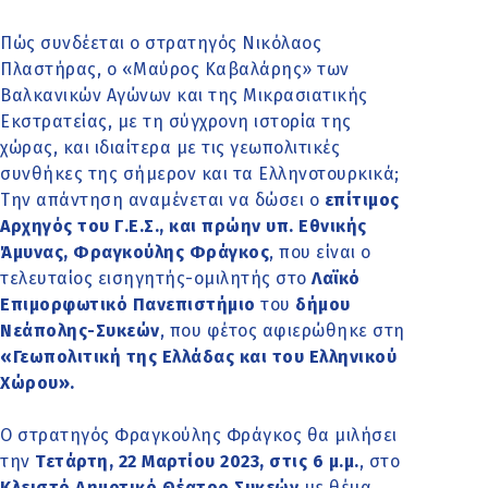
Πώς συνδέεται ο στρατηγός Νικόλαος
Πλαστήρας, ο «Μαύρος Καβαλάρης» των
Βαλκανικών Αγώνων και της Μικρασιατικής
Εκστρατείας, με τη σύγχρονη ιστορία της
χώρας, και ιδιαίτερα με τις γεωπολιτικές
συνθήκες της σήμερον και τα Ελληνοτουρκικά;
Την απάντηση αναμένεται να δώσει ο
επίτιμος
Αρχηγός του Γ.Ε.Σ., και πρώην υπ. Εθνικής
Άμυνας, Φραγκούλης Φράγκος
, που είναι ο
τελευταίος εισηγητής-ομιλητής στο
Λαϊκό
Επιμορφωτικό Πανεπιστήμιο
του
δήμου
Νεάπολης-Συκεών
, που φέτος αφιερώθηκε στη
«Γεωπολιτική της Ελλάδας και του Ελληνικού
Χώρου».
Ο στρατηγός Φραγκούλης Φράγκος θα μιλήσει
την
Τετάρτη, 22 Μαρτίου 2023, στις 6 μ.μ.
, στο
Κλειστό Δημοτικό Θέατρο Συκεών
με θέμα