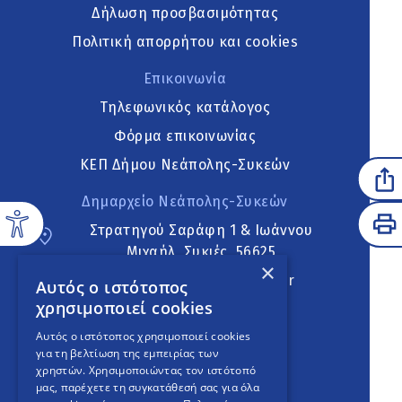
Δήλωση προσβασιμότητας
Πολιτική απορρήτου και cookies
Επικοινωνία
Τηλεφωνικός κατάλογος
Φόρμα επικοινωνίας
ΚΕΠ Δήμου Νεάπολης-Συκεών
Δημαρχείο Νεάπολης-Συκεών
Στρατηγού Σαράφη 1 & Ιωάννου
Μιχαήλ, Συκιές, 56625
×
neapoli.sykies@ddt.gov.gr
Αυτός ο ιστότοπος
χρησιμοποιεί cookies
Ακολουθήστε
Αυτός ο ιστότοπος χρησιμοποιεί cookies
για τη βελτίωση της εμπειρίας των
χρηστών. Χρησιμοποιώντας τον ιστότοπό
μας, παρέχετε τη συγκατάθεσή σας για όλα
English Version