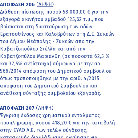
ΑΠΟΦΑΣΗ 206
(
ΛΗΨΗ
)
Διάθεση πίστωσης ποσού 58.000,00 € για την
εξαγορά ακινήτου εμβαδού 125,62 τ.μ., που
βρίσκεται στη διασταύρωση των οδών
Ερατοσθένους και Καλοβρύτων στη Δ.Ε. Συκεών
του Δήμου Νεάπολης - Συκεών απο την
Καβατζοπούλου Στέλλα και από την
Καβατζοπύλου Μαριάνθη (σε ποσοστά 62,5 %
και 37,5% αντίστοιχα) σύμφωνα με την αρ.
566/2014 απόφαση του Δημοτικού συμβουλίου
όπως τροποποιήθηκε με την αριθ. 4/2015
απόφαση του Δημοτικού Συμβουλίου και
ανάθεση σύνταξης συμβολαίου εξαγοράς.
ΑΠΟΦΑΣΗ 207
(
ΛΗΨΗ
)
Έγκριση έκδοσης χρηματικού εντάλματος
προπληρωμής ποσού 418,20 € για την καταβολή
στην ΕΥΑΘ Α.Ε. των τελών σύνδεσης,
κατασκευής διακλάδωσης, εγγύησης για